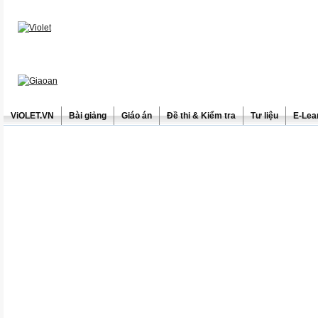
ViOLET.VN
Bài giảng
Giáo án
Đề thi & Kiểm tra
Tư liệu
E-Lea