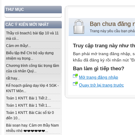
THƯ MỤC
Bạn chưa đăng 
CÁC Ý KIẾN MỚI NHẤT
Trang này yêu cầu bạn phả
Thầy có bsach1 bài tập 10 và 11
mà có...
Truy cập trang này như t
Cảm ơn thầy!...
Biểu tập thể Chi bộ xây dựng
Bạn phải mở trang đăng nhập, s
nhiệm vụ trọng...
khẩu đã đăng ký rồi nhấn nút "Đ
Chương trình công tác trọng tâm
Bạn làm gì tiếp theo?
của cá nhân Quý...
Mở trang đăng nhập
rất hay...
Quay trở lại trang trước
Kế hoạch giảng dạy lớp 4 SGK -
KNTT Môn...
Toán 1 KNTT. Bài 1 Tiết 2....
Toán 1 KNTT. Bài 1 Tiết 1....
Toán 1 KNTT. Bài Các số từ 0
đến 10...
Bài soạn hay. Cảm ơn thầy Nam
nhiều nhé ❤️❤️❤️❤️❤️❤️...