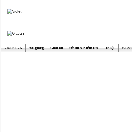
ViOLET.VN
Bài giảng
Giáo án
Đề thi & Kiểm tra
Tư liệu
E-Lea