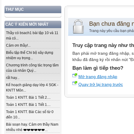
THƯ MỤC
Bạn chưa đăng 
CÁC Ý KIẾN MỚI NHẤT
Trang này yêu cầu bạn phả
Thầy có bsach1 bài tập 10 và 11
mà có...
Truy cập trang này như t
Cảm ơn thầy!...
Biểu tập thể Chi bộ xây dựng
Bạn phải mở trang đăng nhập, s
nhiệm vụ trọng...
khẩu đã đăng ký rồi nhấn nút "Đ
Chương trình công tác trọng tâm
Bạn làm gì tiếp theo?
của cá nhân Quý...
Mở trang đăng nhập
rất hay...
Quay trở lại trang trước
Kế hoạch giảng dạy lớp 4 SGK -
KNTT Môn...
Toán 1 KNTT. Bài 1 Tiết 2....
Toán 1 KNTT. Bài 1 Tiết 1....
Toán 1 KNTT. Bài Các số từ 0
đến 10...
Bài soạn hay. Cảm ơn thầy Nam
nhiều nhé ❤️❤️❤️❤️❤️❤️...