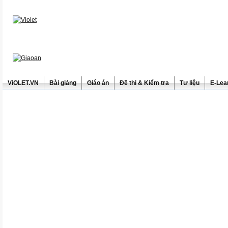
ViOLET.VN
Bài giảng
Giáo án
Đề thi & Kiểm tra
Tư liệu
E-Lea