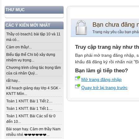
THƯ MỤC
Bạn chưa đăng 
CÁC Ý KIẾN MỚI NHẤT
Trang này yêu cầu bạn phả
Thầy có bsach1 bài tập 10 và 11
mà có...
Truy cập trang này như t
Cảm ơn thầy!...
Biểu tập thể Chi bộ xây dựng
Bạn phải mở trang đăng nhập, s
nhiệm vụ trọng...
khẩu đã đăng ký rồi nhấn nút "Đ
Chương trình công tác trọng tâm
Bạn làm gì tiếp theo?
của cá nhân Quý...
Mở trang đăng nhập
rất hay...
Quay trở lại trang trước
Kế hoạch giảng dạy lớp 4 SGK -
KNTT Môn...
Toán 1 KNTT. Bài 1 Tiết 2....
Toán 1 KNTT. Bài 1 Tiết 1....
Toán 1 KNTT. Bài Các số từ 0
đến 10...
Bài soạn hay. Cảm ơn thầy Nam
nhiều nhé ❤️❤️❤️❤️❤️❤️...