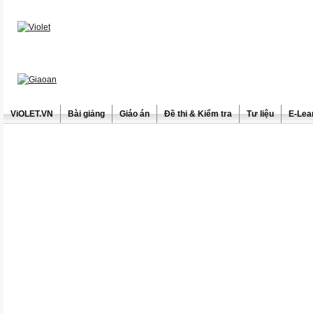
ViOLET.VN
Bài giảng
Giáo án
Đề thi & Kiểm tra
Tư liệu
E-Lea