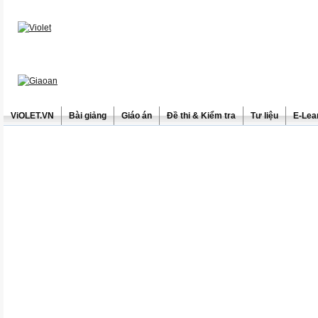
ViOLET.VN
Bài giảng
Giáo án
Đề thi & Kiểm tra
Tư liệu
E-Lea