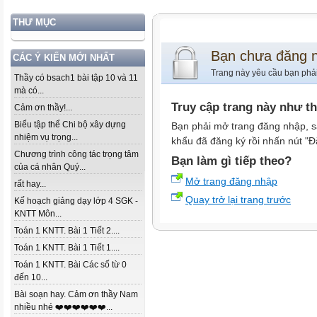
THƯ MỤC
Bạn chưa đăng 
CÁC Ý KIẾN MỚI NHẤT
Trang này yêu cầu bạn phả
Thầy có bsach1 bài tập 10 và 11
mà có...
Truy cập trang này như t
Cảm ơn thầy!...
Biểu tập thể Chi bộ xây dựng
Bạn phải mở trang đăng nhập, s
nhiệm vụ trọng...
khẩu đã đăng ký rồi nhấn nút "Đ
Chương trình công tác trọng tâm
Bạn làm gì tiếp theo?
của cá nhân Quý...
Mở trang đăng nhập
rất hay...
Quay trở lại trang trước
Kế hoạch giảng dạy lớp 4 SGK -
KNTT Môn...
Toán 1 KNTT. Bài 1 Tiết 2....
Toán 1 KNTT. Bài 1 Tiết 1....
Toán 1 KNTT. Bài Các số từ 0
đến 10...
Bài soạn hay. Cảm ơn thầy Nam
nhiều nhé ❤️❤️❤️❤️❤️❤️...