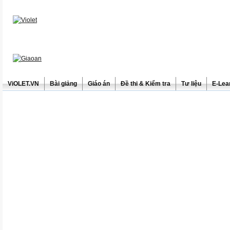
ViOLET.VN
Bài giảng
Giáo án
Đề thi & Kiểm tra
Tư liệu
E-Lea