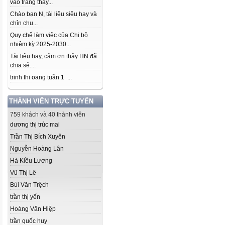
vào trang thầy...
Chào bạn N, tài liệu siêu hay và
chỉn chu...
Quy chế làm việc của Chi bộ
nhiệm kỳ 2025-2030...
Tài liệu hay, cảm ơn thầy HN đã
chia sẻ....
trinh thi oang tuần 1 ...
THÀNH VIÊN TRỰC TUYẾN
759 khách và 40 thành viên
dương thị trúc mai
Trần Thị Bích Xuyên
Nguyễn Hoàng Lân
Hà Kiều Lương
Vũ Thị Lê
Bùi Văn Trệch
trần thị yến
Hoàng Văn Hiệp
trần quốc huy