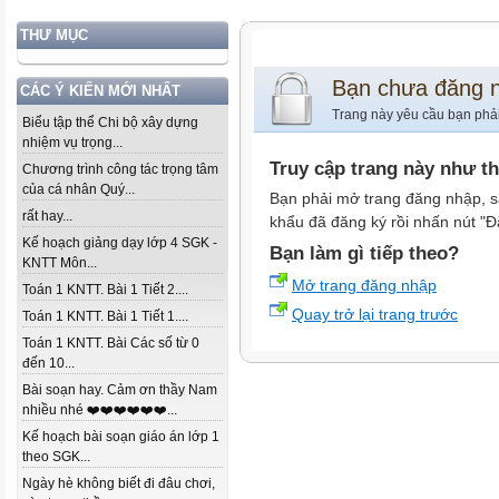
THƯ MỤC
Bạn chưa đăng 
CÁC Ý KIẾN MỚI NHẤT
Trang này yêu cầu bạn phả
Biểu tập thể Chi bộ xây dựng
nhiệm vụ trọng...
Truy cập trang này như t
Chương trình công tác trọng tâm
của cá nhân Quý...
Bạn phải mở trang đăng nhập, s
rất hay...
khẩu đã đăng ký rồi nhấn nút "Đ
Kế hoạch giảng dạy lớp 4 SGK -
Bạn làm gì tiếp theo?
KNTT Môn...
Mở trang đăng nhập
Toán 1 KNTT. Bài 1 Tiết 2....
Quay trở lại trang trước
Toán 1 KNTT. Bài 1 Tiết 1....
Toán 1 KNTT. Bài Các số từ 0
đến 10...
Bài soạn hay. Cảm ơn thầy Nam
nhiều nhé ❤️❤️❤️❤️❤️❤️...
Kế hoạch bài soạn giáo án lớp 1
theo SGK...
Ngày hè không biết đi đâu chơi,