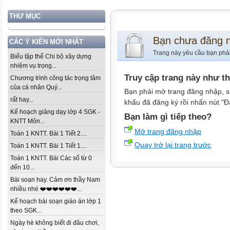
THƯ MỤC
Bạn chưa đăng 
CÁC Ý KIẾN MỚI NHẤT
Trang này yêu cầu bạn phả
Biểu tập thể Chi bộ xây dựng
nhiệm vụ trọng...
Truy cập trang này như t
Chương trình công tác trọng tâm
của cá nhân Quý...
Bạn phải mở trang đăng nhập, s
rất hay...
khẩu đã đăng ký rồi nhấn nút "Đ
Kế hoạch giảng dạy lớp 4 SGK -
Bạn làm gì tiếp theo?
KNTT Môn...
Mở trang đăng nhập
Toán 1 KNTT. Bài 1 Tiết 2....
Quay trở lại trang trước
Toán 1 KNTT. Bài 1 Tiết 1....
Toán 1 KNTT. Bài Các số từ 0
đến 10...
Bài soạn hay. Cảm ơn thầy Nam
nhiều nhé ❤️❤️❤️❤️❤️❤️...
Kế hoạch bài soạn giáo án lớp 1
theo SGK...
Ngày hè không biết đi đâu chơi,