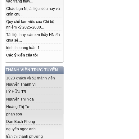
vào trang thầy...
Chào bạn N, tài liệu siêu hay và
chỉn chu...
Quy chế làm việc của Chi bộ
nhiệm kỳ 2025-2030...
Tài liệu hay, cảm ơn thầy HN đã
chia sẻ....
trinh thi oang tuần 1 ...
Các ý kiến của tôi
THÀNH VIÊN TRỰC TUYẾN
1023 khách và 52 thành viên
Nguyễn Thanh Vi
LÝ HỮU TRI
Nguyễn Thị Nga
Hoàng Thị Tơ
phan son
Dan Bach Phong
nguyẽn ngọc anh
trần thị thanh phương