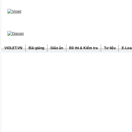
ViOLET.VN
Bài giảng
Giáo án
Đề thi & Kiểm tra
Tư liệu
E-Lea