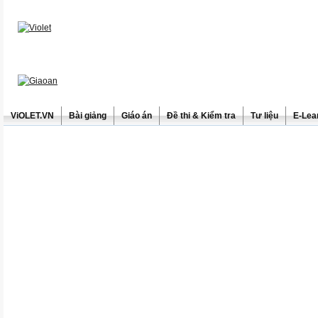
ViOLET.VN
Bài giảng
Giáo án
Đề thi & Kiểm tra
Tư liệu
E-Lea