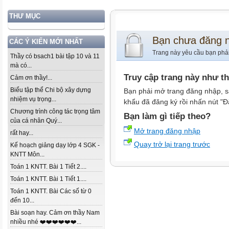
THƯ MỤC
Bạn chưa đăng 
CÁC Ý KIẾN MỚI NHẤT
Trang này yêu cầu bạn phả
Thầy có bsach1 bài tập 10 và 11
mà có...
Truy cập trang này như t
Cảm ơn thầy!...
Biểu tập thể Chi bộ xây dựng
Bạn phải mở trang đăng nhập, s
nhiệm vụ trọng...
khẩu đã đăng ký rồi nhấn nút "Đ
Chương trình công tác trọng tâm
Bạn làm gì tiếp theo?
của cá nhân Quý...
Mở trang đăng nhập
rất hay...
Quay trở lại trang trước
Kế hoạch giảng dạy lớp 4 SGK -
KNTT Môn...
Toán 1 KNTT. Bài 1 Tiết 2....
Toán 1 KNTT. Bài 1 Tiết 1....
Toán 1 KNTT. Bài Các số từ 0
đến 10...
Bài soạn hay. Cảm ơn thầy Nam
nhiều nhé ❤️❤️❤️❤️❤️❤️...