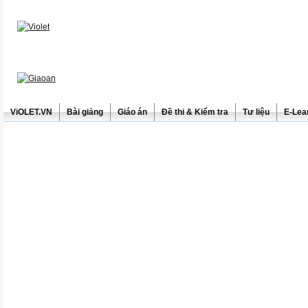
ViOLET.VN
Bài giảng
Giáo án
Đề thi & Kiểm tra
Tư liệu
E-Lea