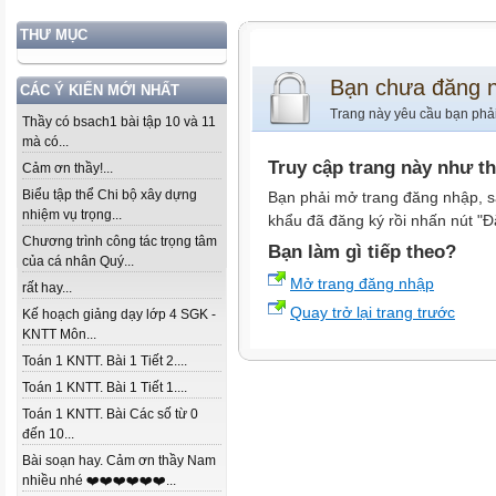
THƯ MỤC
Bạn chưa đăng 
CÁC Ý KIẾN MỚI NHẤT
Trang này yêu cầu bạn phả
Thầy có bsach1 bài tập 10 và 11
mà có...
Truy cập trang này như t
Cảm ơn thầy!...
Biểu tập thể Chi bộ xây dựng
Bạn phải mở trang đăng nhập, s
nhiệm vụ trọng...
khẩu đã đăng ký rồi nhấn nút "Đ
Chương trình công tác trọng tâm
Bạn làm gì tiếp theo?
của cá nhân Quý...
Mở trang đăng nhập
rất hay...
Quay trở lại trang trước
Kế hoạch giảng dạy lớp 4 SGK -
KNTT Môn...
Toán 1 KNTT. Bài 1 Tiết 2....
Toán 1 KNTT. Bài 1 Tiết 1....
Toán 1 KNTT. Bài Các số từ 0
đến 10...
Bài soạn hay. Cảm ơn thầy Nam
nhiều nhé ❤️❤️❤️❤️❤️❤️...