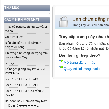
THƯ MỤC
Bạn chưa đăng 
CÁC Ý KIẾN MỚI NHẤT
Trang này yêu cầu bạn phả
Thầy có bsach1 bài tập 10 và 11
mà có...
Truy cập trang này như t
Cảm ơn thầy!...
Biểu tập thể Chi bộ xây dựng
Bạn phải mở trang đăng nhập, s
nhiệm vụ trọng...
khẩu đã đăng ký rồi nhấn nút "Đ
Chương trình công tác trọng tâm
Bạn làm gì tiếp theo?
của cá nhân Quý...
Mở trang đăng nhập
rất hay...
Quay trở lại trang trước
Kế hoạch giảng dạy lớp 4 SGK -
KNTT Môn...
Toán 1 KNTT. Bài 1 Tiết 2....
Toán 1 KNTT. Bài 1 Tiết 1....
Toán 1 KNTT. Bài Các số từ 0
đến 10...
Bài soạn hay. Cảm ơn thầy Nam
nhiều nhé ❤️❤️❤️❤️❤️❤️...