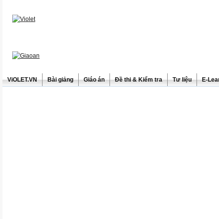
ViOLET.VN
Bài giảng
Giáo án
Đề thi & Kiểm tra
Tư liệu
E-Lea