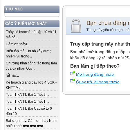
THƯ MỤC
Bạn chưa đăng 
CÁC Ý KIẾN MỚI NHẤT
Trang này yêu cầu bạn phả
Thầy có bsach1 bài tập 10 và 11
mà có...
Truy cập trang này như t
Cảm ơn thầy!...
Biểu tập thể Chi bộ xây dựng
Bạn phải mở trang đăng nhập, s
nhiệm vụ trọng...
khẩu đã đăng ký rồi nhấn nút "Đ
Chương trình công tác trọng tâm
Bạn làm gì tiếp theo?
của cá nhân Quý...
Mở trang đăng nhập
rất hay...
Quay trở lại trang trước
Kế hoạch giảng dạy lớp 4 SGK -
KNTT Môn...
Toán 1 KNTT. Bài 1 Tiết 2....
Toán 1 KNTT. Bài 1 Tiết 1....
Toán 1 KNTT. Bài Các số từ 0
đến 10...
Bài soạn hay. Cảm ơn thầy Nam
nhiều nhé ❤️❤️❤️❤️❤️❤️...