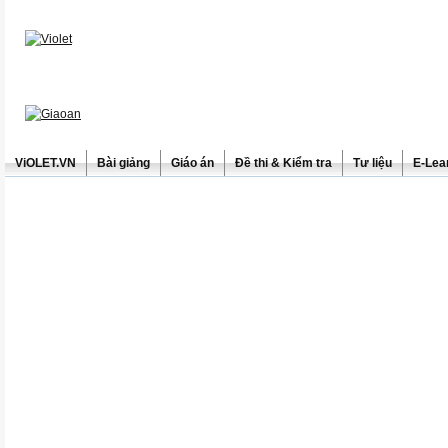
ViOLET.VN
Bài giảng
Giáo án
Đề thi & Kiểm tra
Tư liệu
E-Lea