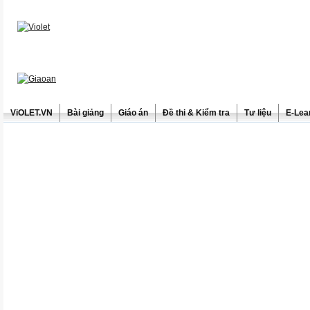
ViOLET.VN
Bài giảng
Giáo án
Đề thi & Kiểm tra
Tư liệu
E-Lea