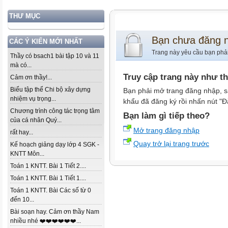
THƯ MỤC
Bạn chưa đăng 
CÁC Ý KIẾN MỚI NHẤT
Trang này yêu cầu bạn phả
Thầy có bsach1 bài tập 10 và 11
mà có...
Truy cập trang này như t
Cảm ơn thầy!...
Biểu tập thể Chi bộ xây dựng
Bạn phải mở trang đăng nhập, s
nhiệm vụ trọng...
khẩu đã đăng ký rồi nhấn nút "Đ
Chương trình công tác trọng tâm
Bạn làm gì tiếp theo?
của cá nhân Quý...
Mở trang đăng nhập
rất hay...
Quay trở lại trang trước
Kế hoạch giảng dạy lớp 4 SGK -
KNTT Môn...
Toán 1 KNTT. Bài 1 Tiết 2....
Toán 1 KNTT. Bài 1 Tiết 1....
Toán 1 KNTT. Bài Các số từ 0
đến 10...
Bài soạn hay. Cảm ơn thầy Nam
nhiều nhé ❤️❤️❤️❤️❤️❤️...