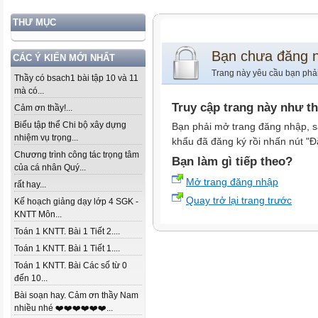
THƯ MỤC
Bạn chưa đăng 
CÁC Ý KIẾN MỚI NHẤT
Trang này yêu cầu bạn phả
Thầy có bsach1 bài tập 10 và 11
mà có...
Truy cập trang này như t
Cảm ơn thầy!...
Biểu tập thể Chi bộ xây dựng
Bạn phải mở trang đăng nhập, s
nhiệm vụ trọng...
khẩu đã đăng ký rồi nhấn nút "Đ
Chương trình công tác trọng tâm
Bạn làm gì tiếp theo?
của cá nhân Quý...
Mở trang đăng nhập
rất hay...
Quay trở lại trang trước
Kế hoạch giảng dạy lớp 4 SGK -
KNTT Môn...
Toán 1 KNTT. Bài 1 Tiết 2....
Toán 1 KNTT. Bài 1 Tiết 1....
Toán 1 KNTT. Bài Các số từ 0
đến 10...
Bài soạn hay. Cảm ơn thầy Nam
nhiều nhé ❤️❤️❤️❤️❤️❤️...