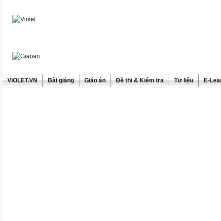
ViOLET.VN
Bài giảng
Giáo án
Đề thi & Kiểm tra
Tư liệu
E-Lea