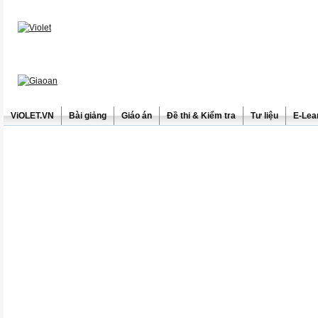
ViOLET.VN
Bài giảng
Giáo án
Đề thi & Kiểm tra
Tư liệu
E-Lea