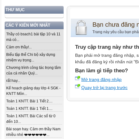
THƯ MỤC
Bạn chưa đăng 
CÁC Ý KIẾN MỚI NHẤT
Trang này yêu cầu bạn phả
Thầy có bsach1 bài tập 10 và 11
mà có...
Truy cập trang này như t
Cảm ơn thầy!...
Biểu tập thể Chi bộ xây dựng
Bạn phải mở trang đăng nhập, s
nhiệm vụ trọng...
khẩu đã đăng ký rồi nhấn nút "Đ
Chương trình công tác trọng tâm
Bạn làm gì tiếp theo?
của cá nhân Quý...
Mở trang đăng nhập
rất hay...
Quay trở lại trang trước
Kế hoạch giảng dạy lớp 4 SGK -
KNTT Môn...
Toán 1 KNTT. Bài 1 Tiết 2....
Toán 1 KNTT. Bài 1 Tiết 1....
Toán 1 KNTT. Bài Các số từ 0
đến 10...
Bài soạn hay. Cảm ơn thầy Nam
nhiều nhé ❤️❤️❤️❤️❤️❤️...