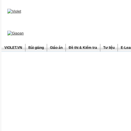
ViOLET.VN
Bài giảng
Giáo án
Đề thi & Kiểm tra
Tư liệu
E-Lea