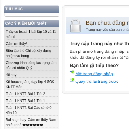
THƯ MỤC
Bạn chưa đăng 
CÁC Ý KIẾN MỚI NHẤT
Trang này yêu cầu bạn phả
Thầy có bsach1 bài tập 10 và 11
mà có...
Truy cập trang này như t
Cảm ơn thầy!...
Biểu tập thể Chi bộ xây dựng
Bạn phải mở trang đăng nhập, s
nhiệm vụ trọng...
khẩu đã đăng ký rồi nhấn nút "Đ
Chương trình công tác trọng tâm
Bạn làm gì tiếp theo?
của cá nhân Quý...
Mở trang đăng nhập
rất hay...
Quay trở lại trang trước
Kế hoạch giảng dạy lớp 4 SGK -
KNTT Môn...
Toán 1 KNTT. Bài 1 Tiết 2....
Toán 1 KNTT. Bài 1 Tiết 1....
Toán 1 KNTT. Bài Các số từ 0
đến 10...
Bài soạn hay. Cảm ơn thầy Nam
nhiều nhé ❤️❤️❤️❤️❤️❤️...