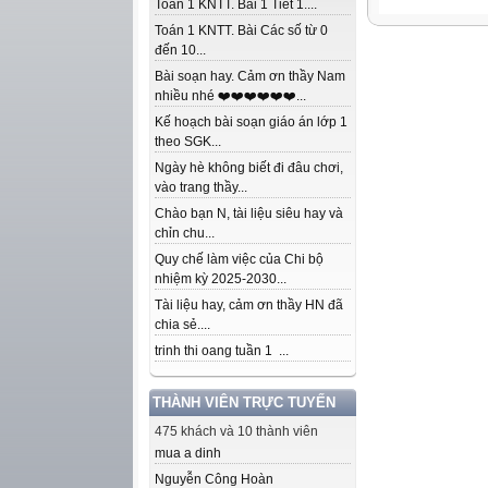
Toán 1 KNTT. Bài 1 Tiết 1....
Toán 1 KNTT. Bài Các số từ 0
đến 10...
Bài soạn hay. Cảm ơn thầy Nam
nhiều nhé ❤️❤️❤️❤️❤️❤️...
Kế hoạch bài soạn giáo án lớp 1
theo SGK...
Ngày hè không biết đi đâu chơi,
vào trang thầy...
Chào bạn N, tài liệu siêu hay và
chỉn chu...
Quy chế làm việc của Chi bộ
nhiệm kỳ 2025-2030...
Tài liệu hay, cảm ơn thầy HN đã
chia sẻ....
trinh thi oang tuần 1 ...
THÀNH VIÊN TRỰC TUYẾN
475 khách và 10 thành viên
mua a dinh
Nguyễn Công Hoàn