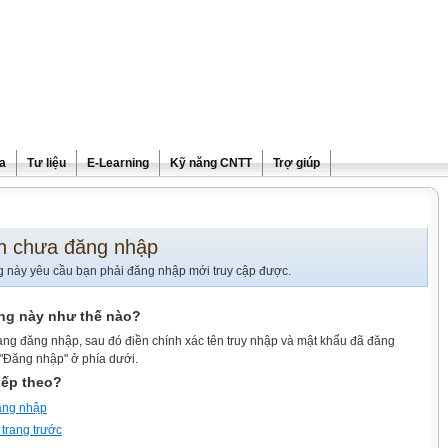
ra
Tư liệu
E-Learning
Kỹ năng CNTT
Trợ giúp
n chưa đăng nhập
g này yêu cầu bạn phải đăng nhập mới truy cập được.
ang này như thế nào?
ang đăng nhập, sau đó điền chính xác tên truy nhập và mật khẩu đã đăng
 "Đăng nhập" ở phía dưới.
iếp theo?
ăng nhập
 trang trước