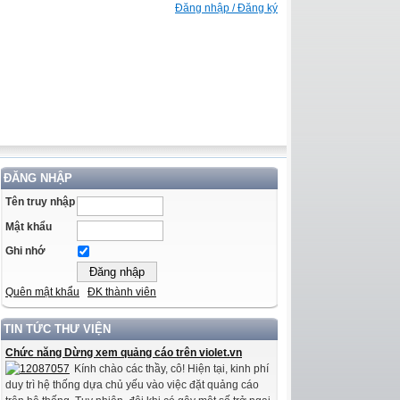
Đăng nhập / Đăng ký
ĐĂNG NHẬP
Tên truy nhập
Mật khẩu
Ghi nhớ
Quên mật khẩu
ĐK thành viên
TIN TỨC THƯ VIỆN
Chức năng Dừng xem quảng cáo trên violet.vn
Kính chào các thầy, cô! Hiện tại, kinh phí
duy trì hệ thống dựa chủ yếu vào việc đặt quảng cáo