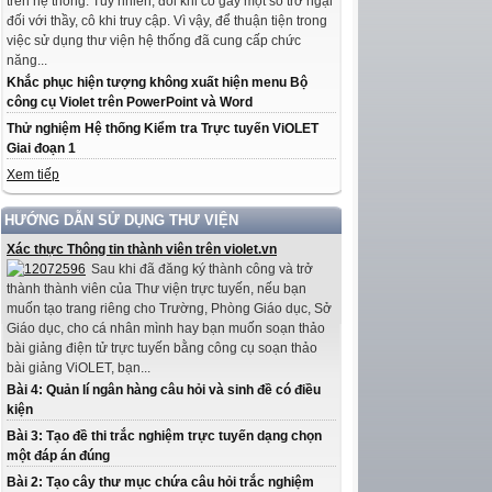
trên hệ thống. Tuy nhiên, đôi khi có gây một số trở ngại
đối với thầy, cô khi truy cập. Vì vậy, để thuận tiện trong
việc sử dụng thư viện hệ thống đã cung cấp chức
năng...
Khắc phục hiện tượng không xuất hiện menu Bộ
công cụ Violet trên PowerPoint và Word
Thử nghiệm Hệ thống Kiểm tra Trực tuyến ViOLET
Giai đoạn 1
Xem tiếp
HƯỚNG DẪN SỬ DỤNG THƯ VIỆN
Xác thực Thông tin thành viên trên violet.vn
Sau khi đã đăng ký thành công và trở
thành thành viên của Thư viện trực tuyến, nếu bạn
muốn tạo trang riêng cho Trường, Phòng Giáo dục, Sở
Giáo dục, cho cá nhân mình hay bạn muốn soạn thảo
bài giảng điện tử trực tuyến bằng công cụ soạn thảo
bài giảng ViOLET, bạn...
Bài 4: Quản lí ngân hàng câu hỏi và sinh đề có điều
kiện
Bài 3: Tạo đề thi trắc nghiệm trực tuyến dạng chọn
một đáp án đúng
Bài 2: Tạo cây thư mục chứa câu hỏi trắc nghiệm