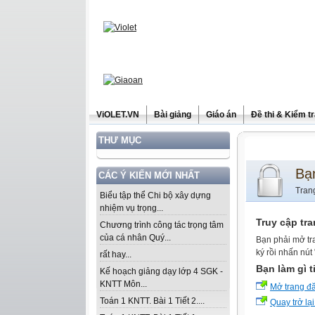
ViOLET.VN
Bài giảng
Giáo án
Đề thi & Kiểm t
THƯ MỤC
Bạ
CÁC Ý KIẾN MỚI NHẤT
Tran
Biểu tập thể Chi bộ xây dựng
nhiệm vụ trọng...
Truy cập tr
Chương trình công tác trọng tâm
của cá nhân Quý...
Bạn phải mở tr
ký rồi nhấn nút
rất hay...
Bạn làm gì t
Kế hoạch giảng dạy lớp 4 SGK -
KNTT Môn...
Mở trang đ
Toán 1 KNTT. Bài 1 Tiết 2....
Quay trở lại