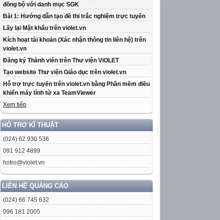
đồng bộ với danh mục SGK
Bài 1: Hướng dẫn tạo đề thi trắc nghiệm trực tuyến
Lấy lại Mật khẩu trên violet.vn
Kích hoạt tài khoản (Xác nhận thông tin liên hệ) trên
violet.vn
Đăng ký Thành viên trên Thư viện ViOLET
Tạo website Thư viện Giáo dục trên violet.vn
Hỗ trợ trực tuyến trên violet.vn bằng Phần mềm điều
khiển máy tính từ xa TeamViewer
Xem tiếp
HỖ TRỢ KĨ THUẬT
(024) 62 930 536
091 912 4899
hotro@violet.vn
LIÊN HỆ QUẢNG CÁO
(024) 66 745 632
096 181 2005