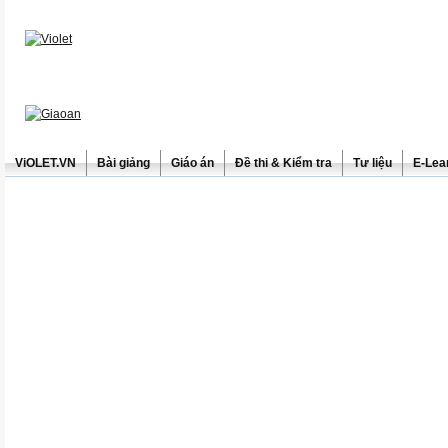
ViOLET.VN
Bài giảng
Giáo án
Đề thi & Kiểm tra
Tư liệu
E-Lea