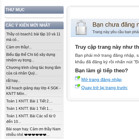
THƯ MỤC
Bạn chưa đăng 
CÁC Ý KIẾN MỚI NHẤT
Trang này yêu cầu bạn phả
Thầy có bsach1 bài tập 10 và 11
mà có...
Truy cập trang này như t
Cảm ơn thầy!...
Biểu tập thể Chi bộ xây dựng
Bạn phải mở trang đăng nhập, s
nhiệm vụ trọng...
khẩu đã đăng ký rồi nhấn nút "Đ
Chương trình công tác trọng tâm
Bạn làm gì tiếp theo?
của cá nhân Quý...
Mở trang đăng nhập
rất hay...
Quay trở lại trang trước
Kế hoạch giảng dạy lớp 4 SGK -
KNTT Môn...
Toán 1 KNTT. Bài 1 Tiết 2....
Toán 1 KNTT. Bài 1 Tiết 1....
Toán 1 KNTT. Bài Các số từ 0
đến 10...
Bài soạn hay. Cảm ơn thầy Nam
nhiều nhé ❤️❤️❤️❤️❤️❤️...