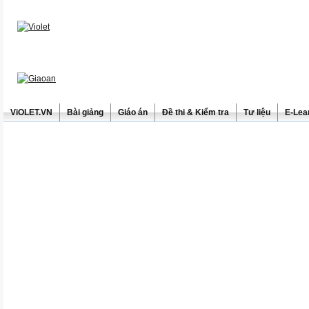
ViOLET.VN
Bài giảng
Giáo án
Đề thi & Kiểm tra
Tư liệu
E-Lea