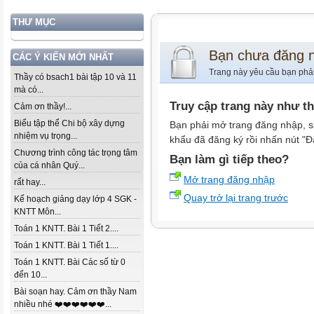
THƯ MỤC
Bạn chưa đăng 
CÁC Ý KIẾN MỚI NHẤT
Trang này yêu cầu bạn phả
Thầy có bsach1 bài tập 10 và 11
mà có...
Truy cập trang này như t
Cảm ơn thầy!...
Biểu tập thể Chi bộ xây dựng
Bạn phải mở trang đăng nhập, s
nhiệm vụ trọng...
khẩu đã đăng ký rồi nhấn nút "Đ
Chương trình công tác trọng tâm
Bạn làm gì tiếp theo?
của cá nhân Quý...
Mở trang đăng nhập
rất hay...
Quay trở lại trang trước
Kế hoạch giảng dạy lớp 4 SGK -
KNTT Môn...
Toán 1 KNTT. Bài 1 Tiết 2....
Toán 1 KNTT. Bài 1 Tiết 1....
Toán 1 KNTT. Bài Các số từ 0
đến 10...
Bài soạn hay. Cảm ơn thầy Nam
nhiều nhé ❤️❤️❤️❤️❤️❤️...