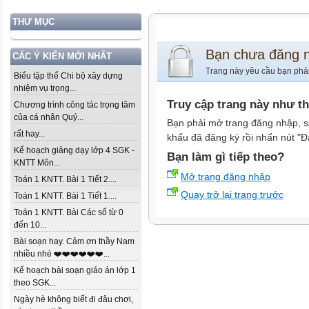
THƯ MỤC
Bạn chưa đăng 
CÁC Ý KIẾN MỚI NHẤT
Trang này yêu cầu bạn phả
Biểu tập thể Chi bộ xây dựng
nhiệm vụ trọng...
Truy cập trang này như t
Chương trình công tác trọng tâm
của cá nhân Quý...
Bạn phải mở trang đăng nhập, s
rất hay...
khẩu đã đăng ký rồi nhấn nút "Đ
Kế hoạch giảng dạy lớp 4 SGK -
Bạn làm gì tiếp theo?
KNTT Môn...
Mở trang đăng nhập
Toán 1 KNTT. Bài 1 Tiết 2....
Quay trở lại trang trước
Toán 1 KNTT. Bài 1 Tiết 1....
Toán 1 KNTT. Bài Các số từ 0
đến 10...
Bài soạn hay. Cảm ơn thầy Nam
nhiều nhé ❤️❤️❤️❤️❤️❤️...
Kế hoạch bài soạn giáo án lớp 1
theo SGK...
Ngày hè không biết đi đâu chơi,