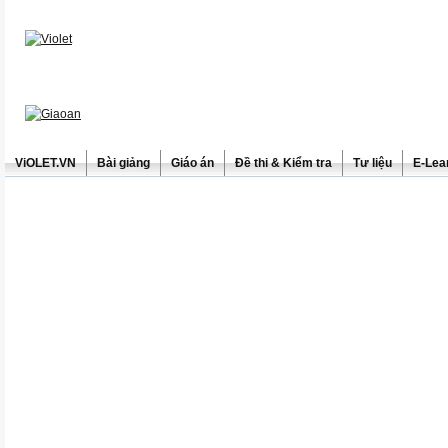
ViOLET.VN
Bài giảng
Giáo án
Đề thi & Kiểm tra
Tư liệu
E-Lea