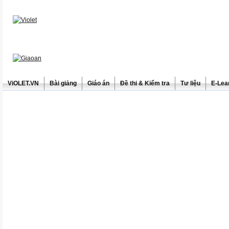
ViOLET.VN
Bài giảng
Giáo án
Đề thi & Kiểm tra
Tư liệu
E-Lea