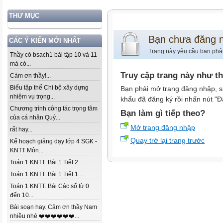
THƯ MỤC
Bạn chưa đăng 
CÁC Ý KIẾN MỚI NHẤT
Trang này yêu cầu bạn phả
Thầy có bsach1 bài tập 10 và 11
mà có...
Truy cập trang này như t
Cảm ơn thầy!...
Biểu tập thể Chi bộ xây dựng
Bạn phải mở trang đăng nhập, s
nhiệm vụ trọng...
khẩu đã đăng ký rồi nhấn nút "Đ
Chương trình công tác trọng tâm
Bạn làm gì tiếp theo?
của cá nhân Quý...
Mở trang đăng nhập
rất hay...
Quay trở lại trang trước
Kế hoạch giảng dạy lớp 4 SGK -
KNTT Môn...
Toán 1 KNTT. Bài 1 Tiết 2....
Toán 1 KNTT. Bài 1 Tiết 1....
Toán 1 KNTT. Bài Các số từ 0
đến 10...
Bài soạn hay. Cảm ơn thầy Nam
nhiều nhé ❤️❤️❤️❤️❤️❤️...