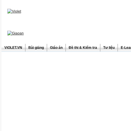
ViOLET.VN
Bài giảng
Giáo án
Đề thi & Kiểm tra
Tư liệu
E-Lea