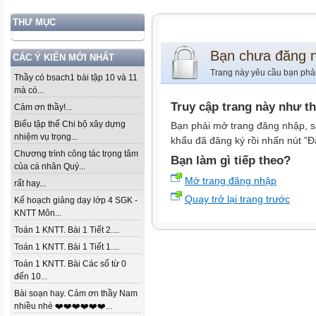
THƯ MỤC
Bạn chưa đăng 
CÁC Ý KIẾN MỚI NHẤT
Trang này yêu cầu bạn phả
Thầy có bsach1 bài tập 10 và 11
mà có...
Truy cập trang này như t
Cảm ơn thầy!...
Biểu tập thể Chi bộ xây dựng
Bạn phải mở trang đăng nhập, s
nhiệm vụ trọng...
khẩu đã đăng ký rồi nhấn nút "Đ
Chương trình công tác trọng tâm
Bạn làm gì tiếp theo?
của cá nhân Quý...
Mở trang đăng nhập
rất hay...
Quay trở lại trang trước
Kế hoạch giảng dạy lớp 4 SGK -
KNTT Môn...
Toán 1 KNTT. Bài 1 Tiết 2....
Toán 1 KNTT. Bài 1 Tiết 1....
Toán 1 KNTT. Bài Các số từ 0
đến 10...
Bài soạn hay. Cảm ơn thầy Nam
nhiều nhé ❤️❤️❤️❤️❤️❤️...