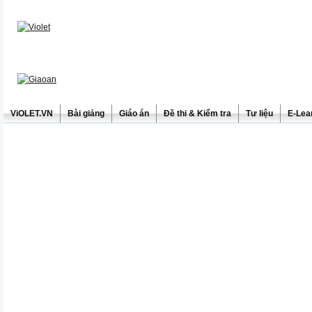
ViOLET.VN
Bài giảng
Giáo án
Đề thi & Kiểm tra
Tư liệu
E-Lea