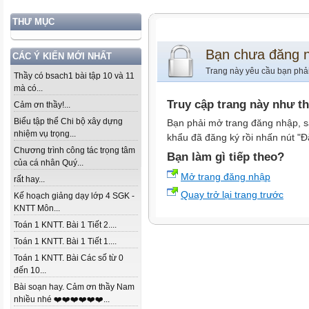
THƯ MỤC
Bạn chưa đăng 
CÁC Ý KIẾN MỚI NHẤT
Trang này yêu cầu bạn phả
Thầy có bsach1 bài tập 10 và 11
mà có...
Truy cập trang này như t
Cảm ơn thầy!...
Biểu tập thể Chi bộ xây dựng
Bạn phải mở trang đăng nhập, s
nhiệm vụ trọng...
khẩu đã đăng ký rồi nhấn nút "Đ
Chương trình công tác trọng tâm
Bạn làm gì tiếp theo?
của cá nhân Quý...
Mở trang đăng nhập
rất hay...
Quay trở lại trang trước
Kế hoạch giảng dạy lớp 4 SGK -
KNTT Môn...
Toán 1 KNTT. Bài 1 Tiết 2....
Toán 1 KNTT. Bài 1 Tiết 1....
Toán 1 KNTT. Bài Các số từ 0
đến 10...
Bài soạn hay. Cảm ơn thầy Nam
nhiều nhé ❤️❤️❤️❤️❤️❤️...