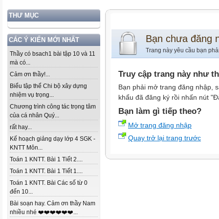
THƯ MỤC
Bạn chưa đăng 
CÁC Ý KIẾN MỚI NHẤT
Trang này yêu cầu bạn phả
Thầy có bsach1 bài tập 10 và 11
mà có...
Truy cập trang này như t
Cảm ơn thầy!...
Biểu tập thể Chi bộ xây dựng
Bạn phải mở trang đăng nhập, s
nhiệm vụ trọng...
khẩu đã đăng ký rồi nhấn nút "Đ
Chương trình công tác trọng tâm
Bạn làm gì tiếp theo?
của cá nhân Quý...
Mở trang đăng nhập
rất hay...
Quay trở lại trang trước
Kế hoạch giảng dạy lớp 4 SGK -
KNTT Môn...
Toán 1 KNTT. Bài 1 Tiết 2....
Toán 1 KNTT. Bài 1 Tiết 1....
Toán 1 KNTT. Bài Các số từ 0
đến 10...
Bài soạn hay. Cảm ơn thầy Nam
nhiều nhé ❤️❤️❤️❤️❤️❤️...