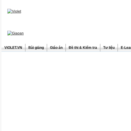
ViOLET.VN
Bài giảng
Giáo án
Đề thi & Kiểm tra
Tư liệu
E-Lea