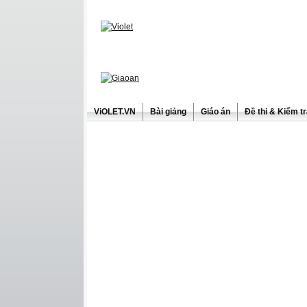
ViOLET.VN
Bài giảng
Giáo án
Đề thi & Kiểm t