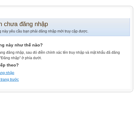
n chưa đăng nhập
g này yêu cầu bạn phải đăng nhập mới truy cập được.
ang này như thế nào?
ang đăng nhập, sau đó điền chính xác tên truy nhập và mật khẩu đã đăng
 "Đăng nhập" ở phía dưới.
iếp theo?
ăng nhập
 trang trước