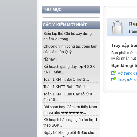
THƯ MỤC
Bạ
CÁC Ý KIẾN MỚI NHẤT
Tran
Biểu tập thể Chi bộ xây dựng
nhiệm vụ trọng...
Truy cập tr
Chương trình công tác trọng tâm
của cá nhân Quý...
Bạn phải mở tr
ký rồi nhấn nút
rất hay...
Bạn làm gì t
Kế hoạch giảng dạy lớp 4 SGK -
KNTT Môn...
Mở trang đ
Toán 1 KNTT. Bài 1 Tiết 2....
Quay trở lại
Toán 1 KNTT. Bài 1 Tiết 1....
Toán 1 KNTT. Bài Các số từ 0
đến 10...
Bài soạn hay. Cảm ơn thầy Nam
nhiều nhé ❤️❤️❤️❤️❤️❤️...
Kế hoạch bài soạn giáo án lớp 1
theo SGK...
Ngày hè không biết đi đâu chơi,