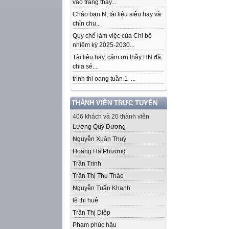
vào trang thầy...
Chào bạn N, tài liệu siêu hay và
chỉn chu...
Quy chế làm việc của Chi bộ
nhiệm kỳ 2025-2030...
Tài liệu hay, cảm ơn thầy HN đã
chia sẻ....
trinh thi oang tuần 1 ...
THÀNH VIÊN TRỰC TUYẾN
406 khách và 20 thành viên
Lương Quý Dương
Nguyễn Xuân Thuỷ
Hoàng Hà Phương
Trần Trinh
Trần Thị Thu Thảo
Nguyễn Tuấn Khanh
lê thị huê
Trần Thị Diệp
Phạm phúc hậu