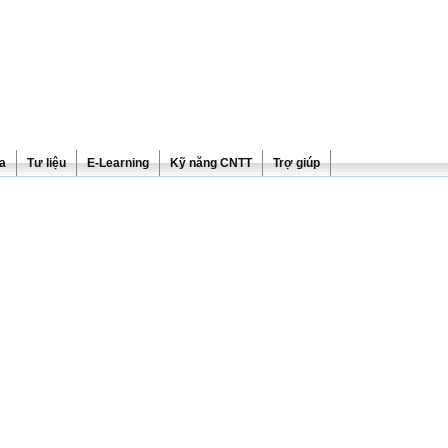
ra
Tư liệu
E-Learning
Kỹ năng CNTT
Trợ giúp