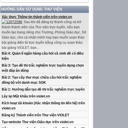
HƯỚNG DẪN SỬ DỤNG THƯ VIỆN
Xác thực Thông tin thành viên trên violet.vn
Sau khi đã đăng ký thành công và trở
thành thành viên của Thư viện trực tuyến, nếu bạn
muốn tạo trang riêng cho Trường, Phòng Giáo dục, Sở
Giáo dục, cho cá nhân mình hay bạn muốn soạn thảo
bài giảng điện tử trực tuyến bằng công cụ soạn thảo
bài giảng ViOLET, bạn...
Bài 4: Quản lí ngân hàng câu hỏi và sinh đề có điều
kiện
Bài 3: Tạo đề thi trắc nghiệm trực tuyến dạng chọn
một đáp án đúng
Bài 2: Tạo cây thư mục chứa câu hỏi trắc nghiệm
đồng bộ với danh mục SGK
Bài 1: Hướng dẫn tạo đề thi trắc nghiệm trực tuyến
Lấy lại Mật khẩu trên violet.vn
Kích hoạt tài khoản (Xác nhận thông tin liên hệ) trên
violet.vn
Đăng ký Thành viên trên Thư viện ViOLET
Tạo website Thư viện Giáo dục trên violet.vn