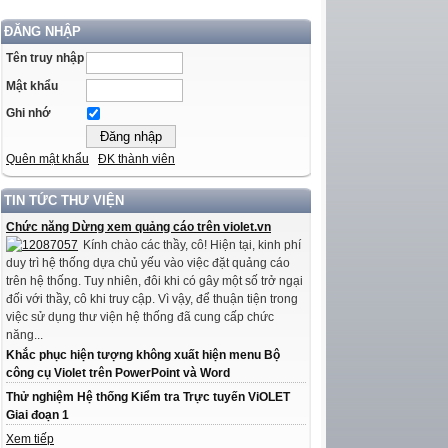
ĐĂNG NHẬP
Tên truy nhập
Mật khẩu
Ghi nhớ
Quên mật khẩu
ĐK thành viên
TIN TỨC THƯ VIỆN
Chức năng Dừng xem quảng cáo trên violet.vn
Kính chào các thầy, cô! Hiện tại, kinh phí
duy trì hệ thống dựa chủ yếu vào việc đặt quảng cáo
trên hệ thống. Tuy nhiên, đôi khi có gây một số trở ngại
đối với thầy, cô khi truy cập. Vì vậy, để thuận tiện trong
việc sử dụng thư viện hệ thống đã cung cấp chức
năng...
Khắc phục hiện tượng không xuất hiện menu Bộ
công cụ Violet trên PowerPoint và Word
Thử nghiệm Hệ thống Kiểm tra Trực tuyến ViOLET
Giai đoạn 1
Xem tiếp