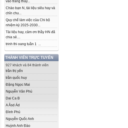
vào trang thầy...
Chào bạn N, tài liệu siêu hay và
chỉn chu...
Quy chế làm việc của Chi bộ
nhiệm kỳ 2025-2030...
Tài liệu hay, cảm ơn thầy HN đã
chia sẻ....
trinh thi oang tuần 1 ...
THÀNH VIÊN TRỰC TUYẾN
927 khách và 84 thành viên
trần thị yến
trần quốc huy
Đặng Ngọc Mai
Nguyễn Văn Phú
Dai Ca B
A Âsd Ád
Đình Phú
Nguyễn Quốc Anh
Huỳnh Anh Đào