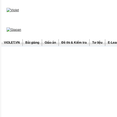
ViOLET.VN
Bài giảng
Giáo án
Đề thi & Kiểm tra
Tư liệu
E-Lea