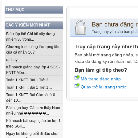
THƯ MỤC
Bạn chưa đăng 
CÁC Ý KIẾN MỚI NHẤT
Trang này yêu cầu bạn phả
Biểu tập thể Chi bộ xây dựng
nhiệm vụ trọng...
Truy cập trang này như t
Chương trình công tác trọng tâm
của cá nhân Quý...
Bạn phải mở trang đăng nhập, s
rất hay...
khẩu đã đăng ký rồi nhấn nút "Đ
Kế hoạch giảng dạy lớp 4 SGK -
Bạn làm gì tiếp theo?
KNTT Môn...
Mở trang đăng nhập
Toán 1 KNTT. Bài 1 Tiết 2....
Quay trở lại trang trước
Toán 1 KNTT. Bài 1 Tiết 1....
Toán 1 KNTT. Bài Các số từ 0
đến 10...
Bài soạn hay. Cảm ơn thầy Nam
nhiều nhé ❤️❤️❤️❤️❤️❤️...
Kế hoạch bài soạn giáo án lớp 1
theo SGK...
Ngày hè không biết đi đâu chơi,