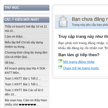
THƯ MỤC
Bạn chưa đăng 
CÁC Ý KIẾN MỚI NHẤT
Trang này yêu cầu bạn phả
Thầy có bsach1 bài tập 10 và 11
mà có...
Truy cập trang này như t
Cảm ơn thầy!...
Biểu tập thể Chi bộ xây dựng
Bạn phải mở trang đăng nhập, s
nhiệm vụ trọng...
khẩu đã đăng ký rồi nhấn nút "Đ
Chương trình công tác trọng tâm
Bạn làm gì tiếp theo?
của cá nhân Quý...
Mở trang đăng nhập
rất hay...
Quay trở lại trang trước
Kế hoạch giảng dạy lớp 4 SGK -
KNTT Môn...
Toán 1 KNTT. Bài 1 Tiết 2....
Toán 1 KNTT. Bài 1 Tiết 1....
Toán 1 KNTT. Bài Các số từ 0
đến 10...
Bài soạn hay. Cảm ơn thầy Nam
nhiều nhé ❤️❤️❤️❤️❤️❤️...