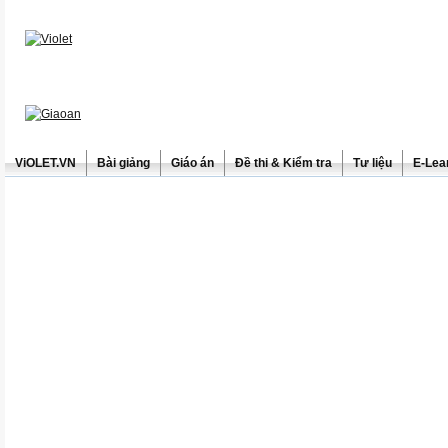
ViOLET.VN
Bài giảng
Giáo án
Đề thi & Kiểm tra
Tư liệu
E-Lea