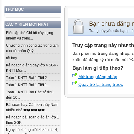
THƯ MỤC
Bạn chưa đăng 
CÁC Ý KIẾN MỚI NHẤT
Trang này yêu cầu bạn phả
Biểu tập thể Chi bộ xây dựng
nhiệm vụ trọng...
Truy cập trang này như t
Chương trình công tác trọng tâm
của cá nhân Quý...
Bạn phải mở trang đăng nhập, s
rất hay...
khẩu đã đăng ký rồi nhấn nút "Đ
Kế hoạch giảng dạy lớp 4 SGK -
Bạn làm gì tiếp theo?
KNTT Môn...
Mở trang đăng nhập
Toán 1 KNTT. Bài 1 Tiết 2....
Quay trở lại trang trước
Toán 1 KNTT. Bài 1 Tiết 1....
Toán 1 KNTT. Bài Các số từ 0
đến 10...
Bài soạn hay. Cảm ơn thầy Nam
nhiều nhé ❤️❤️❤️❤️❤️❤️...
Kế hoạch bài soạn giáo án lớp 1
theo SGK...
Ngày hè không biết đi đâu chơi,