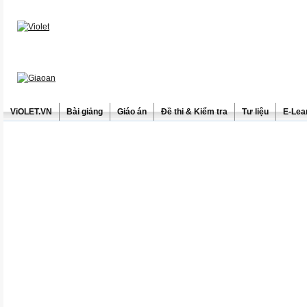
ViOLET.VN
Bài giảng
Giáo án
Đề thi & Kiểm tra
Tư liệu
E-Lea