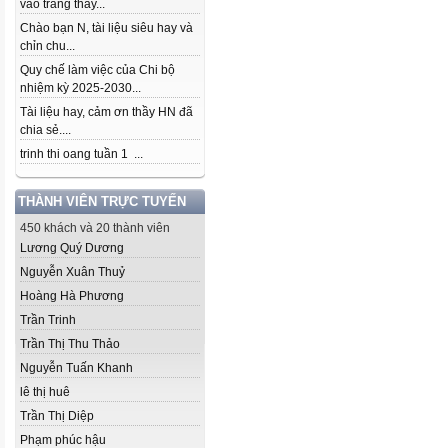
vào trang thầy...
Chào bạn N, tài liệu siêu hay và
chỉn chu...
Quy chế làm việc của Chi bộ
nhiệm kỳ 2025-2030...
Tài liệu hay, cảm ơn thầy HN đã
chia sẻ....
trinh thi oang tuần 1 ...
THÀNH VIÊN TRỰC TUYẾN
450 khách và 20 thành viên
Lương Quý Dương
Nguyễn Xuân Thuỷ
Hoàng Hà Phương
Trần Trinh
Trần Thị Thu Thảo
Nguyễn Tuấn Khanh
lê thị huê
Trần Thị Diệp
Phạm phúc hậu