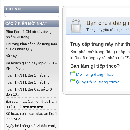
THƯ MỤC
Bạn chưa đăng 
CÁC Ý KIẾN MỚI NHẤT
Trang này yêu cầu bạn phả
Biểu tập thể Chi bộ xây dựng
nhiệm vụ trọng...
Truy cập trang này như t
Chương trình công tác trọng tâm
của cá nhân Quý...
Bạn phải mở trang đăng nhập, s
rất hay...
khẩu đã đăng ký rồi nhấn nút "Đ
Kế hoạch giảng dạy lớp 4 SGK -
Bạn làm gì tiếp theo?
KNTT Môn...
Mở trang đăng nhập
Toán 1 KNTT. Bài 1 Tiết 2....
Quay trở lại trang trước
Toán 1 KNTT. Bài 1 Tiết 1....
Toán 1 KNTT. Bài Các số từ 0
đến 10...
Bài soạn hay. Cảm ơn thầy Nam
nhiều nhé ❤️❤️❤️❤️❤️❤️...
Kế hoạch bài soạn giáo án lớp 1
theo SGK...
Ngày hè không biết đi đâu chơi,