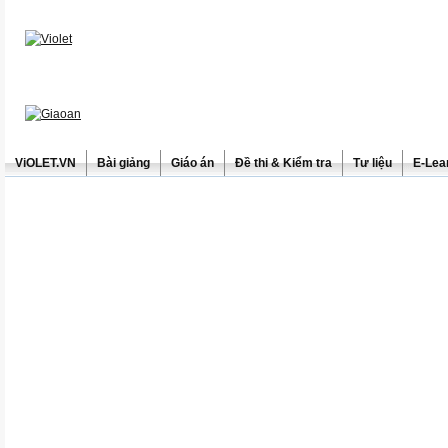
ViOLET.VN
Bài giảng
Giáo án
Đề thi & Kiểm tra
Tư liệu
E-Lea