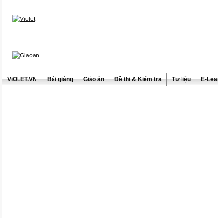
ViOLET.VN
Bài giảng
Giáo án
Đề thi & Kiểm tra
Tư liệu
E-Lea