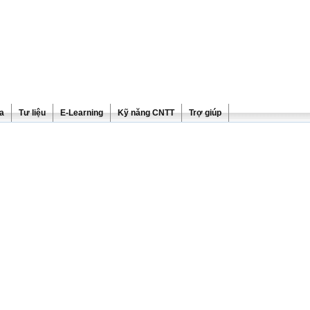
ra
Tư liệu
E-Learning
Kỹ năng CNTT
Trợ giúp