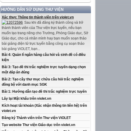
HƯỚNG DẪN SỬ DỤNG THƯ VIỆN
Xác thực Thông tin thành viên trên violet.vn
Sau khi đã đăng ký thành công và trở
thành thành viên của Thư viện trực tuyến, nếu bạn
muốn tạo trang riêng cho Trường, Phòng Giáo dục, Sở
Giáo dục, cho cá nhân mình hay bạn muốn soạn thảo
bài giảng điện tử trực tuyến bằng công cụ soạn thảo
bài giảng ViOLET, bạn...
Bài 4: Quản lí ngân hàng câu hỏi và sinh đề có điều
kiện
Bài 3: Tạo đề thi trắc nghiệm trực tuyến dạng chọn
một đáp án đúng
Bài 2: Tạo cây thư mục chứa câu hỏi trắc nghiệm
đồng bộ với danh mục SGK
Bài 1: Hướng dẫn tạo đề thi trắc nghiệm trực tuyến
Lấy lại Mật khẩu trên violet.vn
Kích hoạt tài khoản (Xác nhận thông tin liên hệ) trên
violet.vn
Đăng ký Thành viên trên Thư viện ViOLET
Tạo website Thư viện Giáo dục trên violet.vn