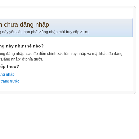
n chưa đăng nhập
g này yêu cầu bạn phải đăng nhập mới truy cập được.
ang này như thế nào?
ang đăng nhập, sau đó điền chính xác tên truy nhập và mật khẩu đã đăng
 "Đăng nhập" ở phía dưới.
iếp theo?
ăng nhập
 trang trước