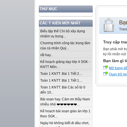
THƯ MỤC
Bạ
CÁC Ý KIẾN MỚI NHẤT
Tran
Biểu tập thể Chi bộ xây dựng
nhiệm vụ trọng...
Truy cập tr
Chương trình công tác trọng tâm
của cá nhân Quý...
Bạn phải mở tr
ký rồi nhấn nút
rất hay...
Bạn làm gì t
Kế hoạch giảng dạy lớp 4 SGK -
KNTT Môn...
Mở trang đ
Toán 1 KNTT. Bài 1 Tiết 2....
Quay trở lại
Toán 1 KNTT. Bài 1 Tiết 1....
Toán 1 KNTT. Bài Các số từ 0
đến 10...
Bài soạn hay. Cảm ơn thầy Nam
nhiều nhé ❤️❤️❤️❤️❤️❤️...
Kế hoạch bài soạn giáo án lớp 1
theo SGK...
Ngày hè không biết đi đâu chơi,