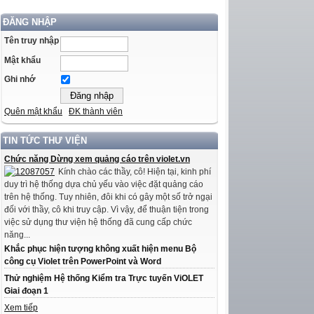
ĐĂNG NHẬP
Tên truy nhập
Mật khẩu
Ghi nhớ
Quên mật khẩu
ĐK thành viên
TIN TỨC THƯ VIỆN
Chức năng Dừng xem quảng cáo trên violet.vn
Kính chào các thầy, cô! Hiện tại, kinh phí
duy trì hệ thống dựa chủ yếu vào việc đặt quảng cáo
trên hệ thống. Tuy nhiên, đôi khi có gây một số trở ngại
đối với thầy, cô khi truy cập. Vì vậy, để thuận tiện trong
việc sử dụng thư viện hệ thống đã cung cấp chức
năng...
Khắc phục hiện tượng không xuất hiện menu Bộ
công cụ Violet trên PowerPoint và Word
Thử nghiệm Hệ thống Kiểm tra Trực tuyến ViOLET
Giai đoạn 1
Xem tiếp