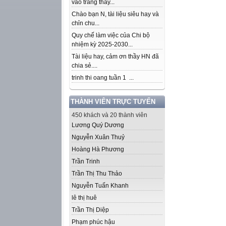
vào trang thầy...
Chào bạn N, tài liệu siêu hay và
chỉn chu...
Quy chế làm việc của Chi bộ
nhiệm kỳ 2025-2030...
Tài liệu hay, cảm ơn thầy HN đã
chia sẻ....
trinh thi oang tuần 1 ...
THÀNH VIÊN TRỰC TUYẾN
450 khách và 20 thành viên
Lương Quý Dương
Nguyễn Xuân Thuỷ
Hoàng Hà Phương
Trần Trinh
Trần Thị Thu Thảo
Nguyễn Tuấn Khanh
lê thị huê
Trần Thị Diệp
Phạm phúc hậu