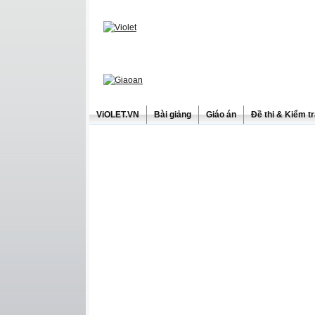
ViOLET.VN
Bài giảng
Giáo án
Đề thi & Kiểm t