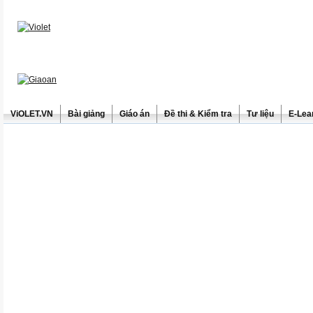
ViOLET.VN
Bài giảng
Giáo án
Đề thi & Kiểm tra
Tư liệu
E-Lea