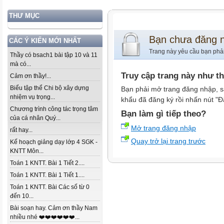
THƯ MỤC
Bạn chưa đăng 
CÁC Ý KIẾN MỚI NHẤT
Trang này yêu cầu bạn phả
Thầy có bsach1 bài tập 10 và 11
mà có...
Truy cập trang này như t
Cảm ơn thầy!...
Biểu tập thể Chi bộ xây dựng
Bạn phải mở trang đăng nhập, s
nhiệm vụ trọng...
khẩu đã đăng ký rồi nhấn nút "Đ
Chương trình công tác trọng tâm
Bạn làm gì tiếp theo?
của cá nhân Quý...
Mở trang đăng nhập
rất hay...
Quay trở lại trang trước
Kế hoạch giảng dạy lớp 4 SGK -
KNTT Môn...
Toán 1 KNTT. Bài 1 Tiết 2....
Toán 1 KNTT. Bài 1 Tiết 1....
Toán 1 KNTT. Bài Các số từ 0
đến 10...
Bài soạn hay. Cảm ơn thầy Nam
nhiều nhé ❤️❤️❤️❤️❤️❤️...