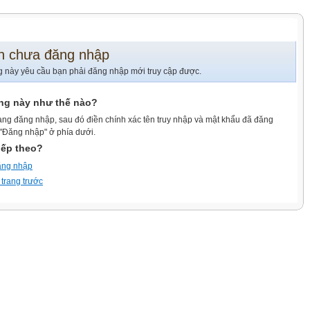
n chưa đăng nhập
g này yêu cầu bạn phải đăng nhập mới truy cập được.
ang này như thế nào?
ang đăng nhập, sau đó điền chính xác tên truy nhập và mật khẩu đã đăng
 "Đăng nhập" ở phía dưới.
iếp theo?
ăng nhập
 trang trước