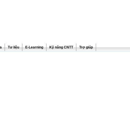
ra
Tư liệu
E-Learning
Kỹ năng CNTT
Trợ giúp