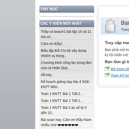
THƯ MỤC
Bạ
CÁC Ý KIẾN MỚI NHẤT
Tran
Thầy có bsach1 bài tập 10 và 11
mà có...
Truy cập tr
Cảm ơn thầy!...
Bạn phải mở tr
Biểu tập thể Chi bộ xây dựng
ký rồi nhấn nút
nhiệm vụ trọng...
Bạn làm gì t
Chương trình công tác trọng tâm
của cá nhân Quý...
Mở trang đ
rất hay...
Quay trở lại
Kế hoạch giảng dạy lớp 4 SGK -
KNTT Môn...
Toán 1 KNTT. Bài 1 Tiết 2....
Toán 1 KNTT. Bài 1 Tiết 1....
Toán 1 KNTT. Bài Các số từ 0
đến 10...
Bài soạn hay. Cảm ơn thầy Nam
nhiều nhé ❤️❤️❤️❤️❤️❤️...