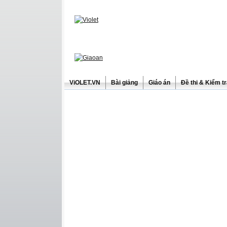
ViOLET.VN
Bài giảng
Giáo án
Đề thi & Kiểm t