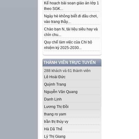
Kế hoạch bài soạn giáo án lớp 1
theo SGK...
Ngày hè không biết đi đâu chơi,
vào trang thầy...
Chào bạn N, tài liệu siêu hay và
chỉn chu...
Quy chế làm việc của Chi bộ
nhiệm kỳ 2025-2030...
THÀNH VIÊN TRỰC TUYẾN
288 khách và 61 thành viên
Lê Hoài Đức
Quỳnh Trang
Nguyễn Văn Quang
Danh Lịnh
Lương Thị Đồi
thang ro yam
trần thị thúy vy
Hà Dã Thế
Lý Thị Giang