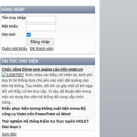
ĐĂNG NHẬP
Tên truy nhập
Mật khẩu
Ghi nhớ
Quên mật khẩu
ĐK thành viên
TIN TỨC THƯ VIỆN
Chức năng Dừng xem quảng cáo trên violet.vn
Kính chào các thầy, cô! Hiện tại, kinh phí
duy trì hệ thống dựa chủ yếu vào việc đặt quảng cáo
trên hệ thống. Tuy nhiên, đôi khi có gây một số trở ngại
đối với thầy, cô khi truy cập. Vì vậy, để thuận tiện trong
việc sử dụng thư viện hệ thống đã cung cấp chức
năng...
Khắc phục hiện tượng không xuất hiện menu Bộ
công cụ Violet trên PowerPoint và Word
Thử nghiệm Hệ thống Kiểm tra Trực tuyến ViOLET
Giai đoạn 1
Xem tiếp