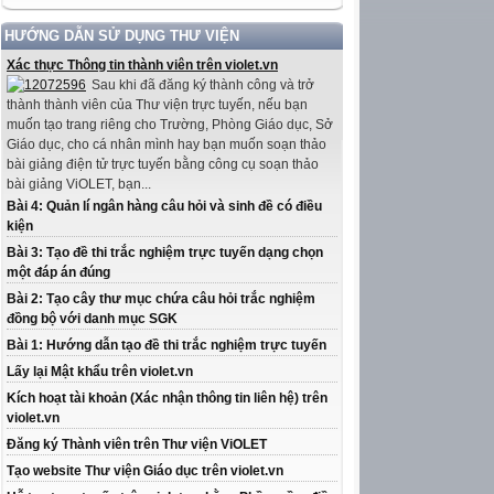
HƯỚNG DẪN SỬ DỤNG THƯ VIỆN
Xác thực Thông tin thành viên trên violet.vn
Sau khi đã đăng ký thành công và trở
thành thành viên của Thư viện trực tuyến, nếu bạn
muốn tạo trang riêng cho Trường, Phòng Giáo dục, Sở
Giáo dục, cho cá nhân mình hay bạn muốn soạn thảo
bài giảng điện tử trực tuyến bằng công cụ soạn thảo
bài giảng ViOLET, bạn...
Bài 4: Quản lí ngân hàng câu hỏi và sinh đề có điều
kiện
Bài 3: Tạo đề thi trắc nghiệm trực tuyến dạng chọn
một đáp án đúng
Bài 2: Tạo cây thư mục chứa câu hỏi trắc nghiệm
đồng bộ với danh mục SGK
Bài 1: Hướng dẫn tạo đề thi trắc nghiệm trực tuyến
Lấy lại Mật khẩu trên violet.vn
Kích hoạt tài khoản (Xác nhận thông tin liên hệ) trên
violet.vn
Đăng ký Thành viên trên Thư viện ViOLET
Tạo website Thư viện Giáo dục trên violet.vn