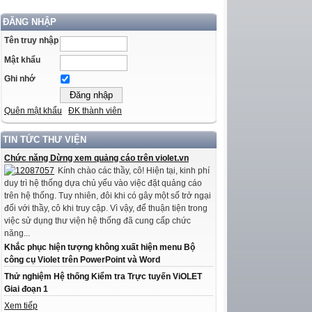
ĐĂNG NHẬP
Tên truy nhập
Mật khẩu
Ghi nhớ
Quên mật khẩu
ĐK thành viên
TIN TỨC THƯ VIỆN
Chức năng Dừng xem quảng cáo trên violet.vn
Kính chào các thầy, cô! Hiện tại, kinh phí
duy trì hệ thống dựa chủ yếu vào việc đặt quảng cáo
trên hệ thống. Tuy nhiên, đôi khi có gây một số trở ngại
đối với thầy, cô khi truy cập. Vì vậy, để thuận tiện trong
việc sử dụng thư viện hệ thống đã cung cấp chức
năng...
Khắc phục hiện tượng không xuất hiện menu Bộ
công cụ Violet trên PowerPoint và Word
Thử nghiệm Hệ thống Kiểm tra Trực tuyến ViOLET
Giai đoạn 1
Xem tiếp