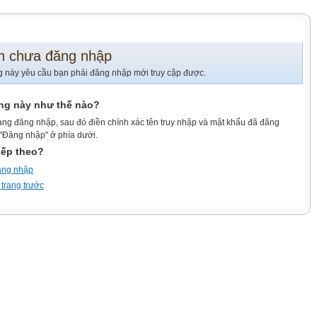
n chưa đăng nhập
g này yêu cầu bạn phải đăng nhập mới truy cập được.
ang này như thế nào?
ang đăng nhập, sau đó điền chính xác tên truy nhập và mật khẩu đã đăng
 "Đăng nhập" ở phía dưới.
iếp theo?
ăng nhập
 trang trước