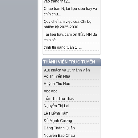
vào trang thầy...
Chào bạn N, tài liệu siêu hay và
chỉn chu...
Quy chế làm việc của Chi bộ
nhiệm kỳ 2025-2030...
Tài liệu hay, cảm ơn thầy HN đã
chia sẻ....
trinh thi oang tuần 1 ...
THÀNH VIÊN TRỰC TUYẾN
918 khách và 15 thành viên
Võ Thị Yến Nha
Huỳnh Thu Hảo
Abc Abc
Trần Thị Thu Thảo
Nguyễn Thị Lai
Lê Huỳnh Tâm
Đỗ Mạnh Cương
Đặng Thành Quân
Nguyễn Bảo Châu