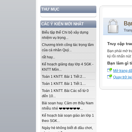
THƯ MỤC
Bạ
CÁC Ý KIẾN MỚI NHẤT
Tran
Biểu tập thể Chi bộ xây dựng
nhiệm vụ trọng...
Truy cập tr
Chương trình công tác trọng tâm
của cá nhân Quý...
Bạn phải mở tr
ký rồi nhấn nút
rất hay...
Bạn làm gì t
Kế hoạch giảng dạy lớp 4 SGK -
KNTT Môn...
Mở trang đ
Toán 1 KNTT. Bài 1 Tiết 2....
Quay trở lại
Toán 1 KNTT. Bài 1 Tiết 1....
Toán 1 KNTT. Bài Các số từ 0
đến 10...
Bài soạn hay. Cảm ơn thầy Nam
nhiều nhé ❤️❤️❤️❤️❤️❤️...
Kế hoạch bài soạn giáo án lớp 1
theo SGK...
Ngày hè không biết đi đâu chơi,