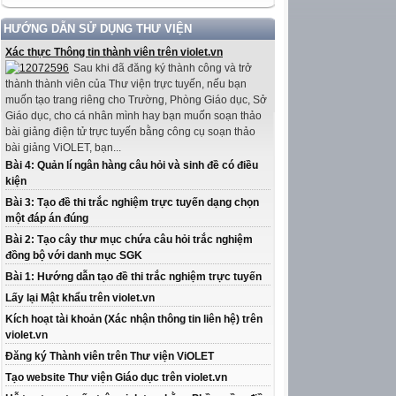
HƯỚNG DẪN SỬ DỤNG THƯ VIỆN
Xác thực Thông tin thành viên trên violet.vn
Sau khi đã đăng ký thành công và trở
thành thành viên của Thư viện trực tuyến, nếu bạn
muốn tạo trang riêng cho Trường, Phòng Giáo dục, Sở
Giáo dục, cho cá nhân mình hay bạn muốn soạn thảo
bài giảng điện tử trực tuyến bằng công cụ soạn thảo
bài giảng ViOLET, bạn...
Bài 4: Quản lí ngân hàng câu hỏi và sinh đề có điều
kiện
Bài 3: Tạo đề thi trắc nghiệm trực tuyến dạng chọn
một đáp án đúng
Bài 2: Tạo cây thư mục chứa câu hỏi trắc nghiệm
đồng bộ với danh mục SGK
Bài 1: Hướng dẫn tạo đề thi trắc nghiệm trực tuyến
Lấy lại Mật khẩu trên violet.vn
Kích hoạt tài khoản (Xác nhận thông tin liên hệ) trên
violet.vn
Đăng ký Thành viên trên Thư viện ViOLET
Tạo website Thư viện Giáo dục trên violet.vn