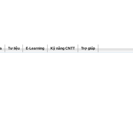
ra
Tư liệu
E-Learning
Kỹ năng CNTT
Trợ giúp