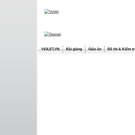
ViOLET.VN
Bài giảng
Giáo án
Đề thi & Kiểm t