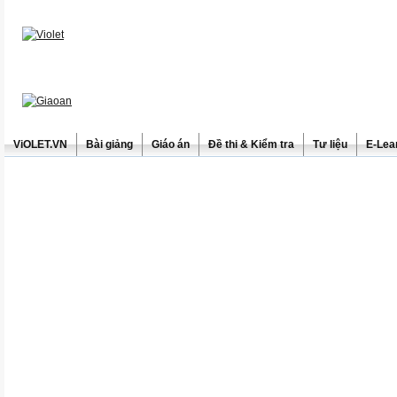
ViOLET.VN
Bài giảng
Giáo án
Đề thi & Kiểm tra
Tư liệu
E-Lea