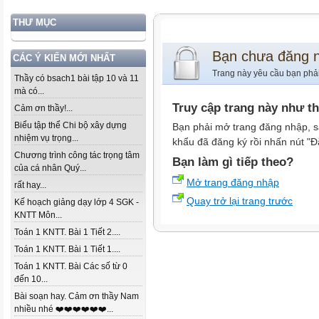
THƯ MỤC
Bạn chưa đăng 
CÁC Ý KIẾN MỚI NHẤT
Trang này yêu cầu bạn phả
Thầy có bsach1 bài tập 10 và 11
mà có...
Truy cập trang này như t
Cảm ơn thầy!...
Biểu tập thể Chi bộ xây dựng
Bạn phải mở trang đăng nhập, s
nhiệm vụ trọng...
khẩu đã đăng ký rồi nhấn nút "Đ
Chương trình công tác trọng tâm
Bạn làm gì tiếp theo?
của cá nhân Quý...
Mở trang đăng nhập
rất hay...
Quay trở lại trang trước
Kế hoạch giảng dạy lớp 4 SGK -
KNTT Môn...
Toán 1 KNTT. Bài 1 Tiết 2....
Toán 1 KNTT. Bài 1 Tiết 1....
Toán 1 KNTT. Bài Các số từ 0
đến 10...
Bài soạn hay. Cảm ơn thầy Nam
nhiều nhé ❤️❤️❤️❤️❤️❤️...