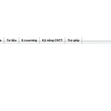
ra
Tư liệu
E-Learning
Kỹ năng CNTT
Trợ giúp