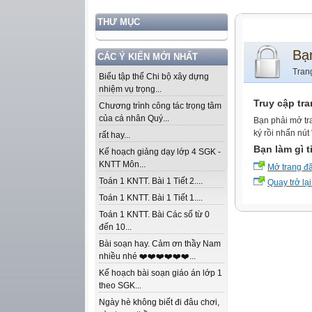
THƯ MỤC
Bạ
CÁC Ý KIẾN MỚI NHẤT
Tran
Biểu tập thể Chi bộ xây dựng
nhiệm vụ trọng...
Truy cập tr
Chương trình công tác trọng tâm
của cá nhân Quý...
Bạn phải mở tr
ký rồi nhấn nút
rất hay...
Bạn làm gì t
Kế hoạch giảng dạy lớp 4 SGK -
KNTT Môn...
Mở trang đ
Toán 1 KNTT. Bài 1 Tiết 2....
Quay trở lại
Toán 1 KNTT. Bài 1 Tiết 1....
Toán 1 KNTT. Bài Các số từ 0
đến 10...
Bài soạn hay. Cảm ơn thầy Nam
nhiều nhé ❤️❤️❤️❤️❤️❤️...
Kế hoạch bài soạn giáo án lớp 1
theo SGK...
Ngày hè không biết đi đâu chơi,