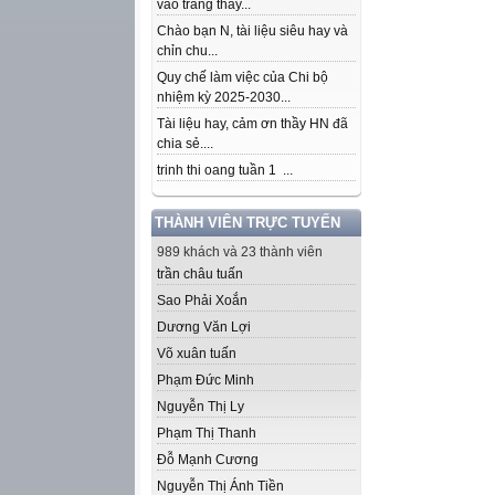
vào trang thầy...
Chào bạn N, tài liệu siêu hay và
chỉn chu...
Quy chế làm việc của Chi bộ
nhiệm kỳ 2025-2030...
Tài liệu hay, cảm ơn thầy HN đã
chia sẻ....
trinh thi oang tuần 1 ...
THÀNH VIÊN TRỰC TUYẾN
989 khách và 23 thành viên
trần châu tuấn
Sao Phải Xoắn
Dương Văn Lợi
Võ xuân tuấn
Phạm Đức Minh
Nguyễn Thị Ly
Phạm Thị Thanh
Đỗ Mạnh Cương
Nguyễn Thị Ánh Tiền