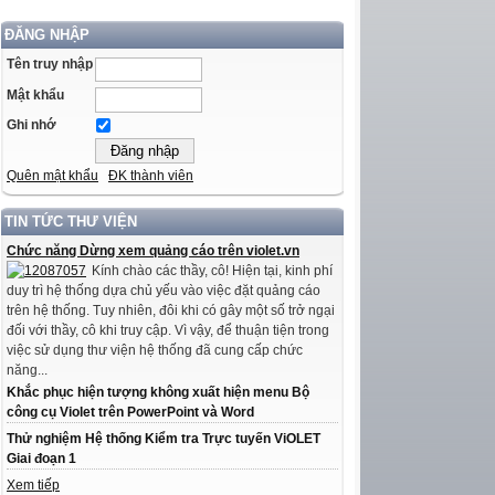
ĐĂNG NHẬP
Tên truy nhập
Mật khẩu
Ghi nhớ
Quên mật khẩu
ĐK thành viên
TIN TỨC THƯ VIỆN
Chức năng Dừng xem quảng cáo trên violet.vn
Kính chào các thầy, cô! Hiện tại, kinh phí
duy trì hệ thống dựa chủ yếu vào việc đặt quảng cáo
trên hệ thống. Tuy nhiên, đôi khi có gây một số trở ngại
đối với thầy, cô khi truy cập. Vì vậy, để thuận tiện trong
việc sử dụng thư viện hệ thống đã cung cấp chức
năng...
Khắc phục hiện tượng không xuất hiện menu Bộ
công cụ Violet trên PowerPoint và Word
Thử nghiệm Hệ thống Kiểm tra Trực tuyến ViOLET
Giai đoạn 1
Xem tiếp