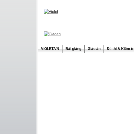
ViOLET.VN
Bài giảng
Giáo án
Đề thi & Kiểm t