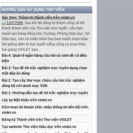
HƯỚNG DẪN SỬ DỤNG THƯ VIỆN
Xác thực Thông tin thành viên trên violet.vn
Sau khi đã đăng ký thành công và trở
thành thành viên của Thư viện trực tuyến, nếu bạn
muốn tạo trang riêng cho Trường, Phòng Giáo dục, Sở
Giáo dục, cho cá nhân mình hay bạn muốn soạn thảo
bài giảng điện tử trực tuyến bằng công cụ soạn thảo
bài giảng ViOLET, bạn...
Bài 4: Quản lí ngân hàng câu hỏi và sinh đề có điều
kiện
Bài 3: Tạo đề thi trắc nghiệm trực tuyến dạng chọn
một đáp án đúng
Bài 2: Tạo cây thư mục chứa câu hỏi trắc nghiệm
đồng bộ với danh mục SGK
Bài 1: Hướng dẫn tạo đề thi trắc nghiệm trực tuyến
Lấy lại Mật khẩu trên violet.vn
Kích hoạt tài khoản (Xác nhận thông tin liên hệ) trên
violet.vn
Đăng ký Thành viên trên Thư viện ViOLET
Tạo website Thư viện Giáo dục trên violet.vn