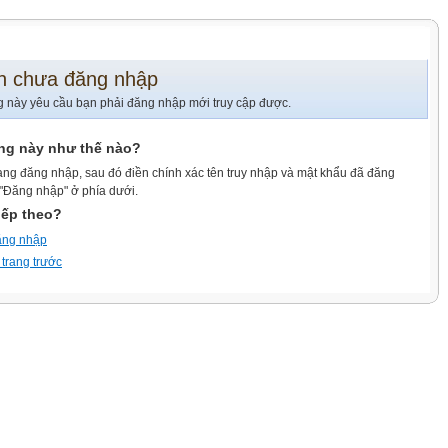
n chưa đăng nhập
g này yêu cầu bạn phải đăng nhập mới truy cập được.
ang này như thế nào?
ang đăng nhập, sau đó điền chính xác tên truy nhập và mật khẩu đã đăng
 "Đăng nhập" ở phía dưới.
iếp theo?
ăng nhập
 trang trước