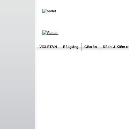
ViOLET.VN
Bài giảng
Giáo án
Đề thi & Kiểm t