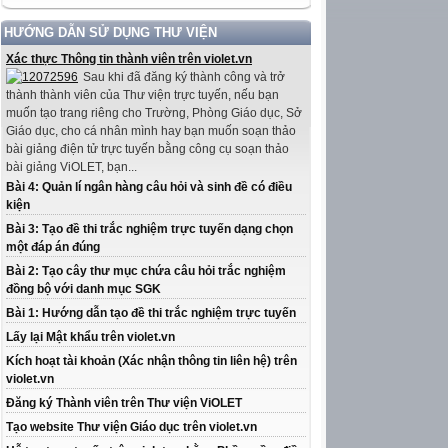
HƯỚNG DẪN SỬ DỤNG THƯ VIỆN
Xác thực Thông tin thành viên trên violet.vn
Sau khi đã đăng ký thành công và trở
thành thành viên của Thư viện trực tuyến, nếu bạn
muốn tạo trang riêng cho Trường, Phòng Giáo dục, Sở
Giáo dục, cho cá nhân mình hay bạn muốn soạn thảo
bài giảng điện tử trực tuyến bằng công cụ soạn thảo
bài giảng ViOLET, bạn...
Bài 4: Quản lí ngân hàng câu hỏi và sinh đề có điều
kiện
Bài 3: Tạo đề thi trắc nghiệm trực tuyến dạng chọn
một đáp án đúng
Bài 2: Tạo cây thư mục chứa câu hỏi trắc nghiệm
đồng bộ với danh mục SGK
Bài 1: Hướng dẫn tạo đề thi trắc nghiệm trực tuyến
Lấy lại Mật khẩu trên violet.vn
Kích hoạt tài khoản (Xác nhận thông tin liên hệ) trên
violet.vn
Đăng ký Thành viên trên Thư viện ViOLET
Tạo website Thư viện Giáo dục trên violet.vn