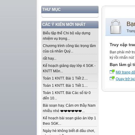
THƯ MỤC
Bạ
CÁC Ý KIẾN MỚI NHẤT
Tran
Biểu tập thể Chi bộ xây dựng
nhiệm vụ trọng...
Truy cập tr
Chương trình công tác trọng tâm
của cá nhân Quý...
Bạn phải mở tr
ký rồi nhấn nút
rất hay...
Bạn làm gì t
Kế hoạch giảng dạy lớp 4 SGK -
KNTT Môn...
Mở trang đ
Toán 1 KNTT. Bài 1 Tiết 2....
Quay trở lại
Toán 1 KNTT. Bài 1 Tiết 1....
Toán 1 KNTT. Bài Các số từ 0
đến 10...
Bài soạn hay. Cảm ơn thầy Nam
nhiều nhé ❤️❤️❤️❤️❤️❤️...
Kế hoạch bài soạn giáo án lớp 1
theo SGK...
Ngày hè không biết đi đâu chơi,