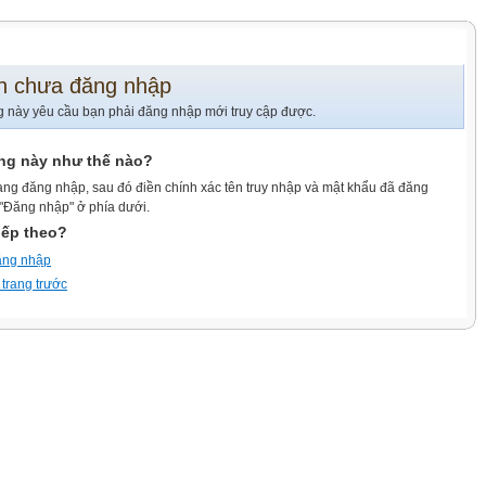
n chưa đăng nhập
g này yêu cầu bạn phải đăng nhập mới truy cập được.
ang này như thế nào?
ang đăng nhập, sau đó điền chính xác tên truy nhập và mật khẩu đã đăng
 "Đăng nhập" ở phía dưới.
iếp theo?
ăng nhập
 trang trước