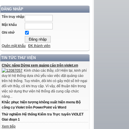
ĐĂNG NHẬP
Tên truy nhập
Mật khẩu
Ghi nhớ
Quên mật khẩu
ĐK thành viên
TIN TỨC THƯ VIỆN
Chức năng Dừng xem quảng cáo trên violet.vn
Kính chào các thầy, cô! Hiện tại, kinh phí
duy trì hệ thống dựa chủ yếu vào việc đặt quảng cáo
trên hệ thống. Tuy nhiên, đôi khi có gây một số trở ngại
đối với thầy, cô khi truy cập. Vì vậy, để thuận tiện trong
việc sử dụng thư viện hệ thống đã cung cấp chức
năng...
Khắc phục hiện tượng không xuất hiện menu Bộ
công cụ Violet trên PowerPoint và Word
Thử nghiệm Hệ thống Kiểm tra Trực tuyến ViOLET
Giai đoạn 1
Xem tiếp