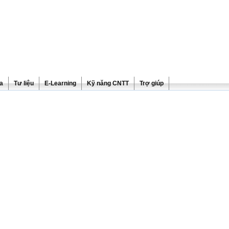
ra
Tư liệu
E-Learning
Kỹ năng CNTT
Trợ giúp