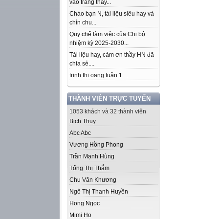
vào trang thầy...
Chào bạn N, tài liệu siêu hay và
chỉn chu...
Quy chế làm việc của Chi bộ
nhiệm kỳ 2025-2030...
Tài liệu hay, cảm ơn thầy HN đã
chia sẻ....
trinh thi oang tuần 1 ...
THÀNH VIÊN TRỰC TUYẾN
1053 khách và 32 thành viên
Bich Thuy
Abc Abc
Vương Hồng Phong
Trần Mạnh Hùng
Tống Thị Thắm
Chu Văn Khương
Ngô Thị Thanh Huyền
Hong Ngoc
Mimi Ho