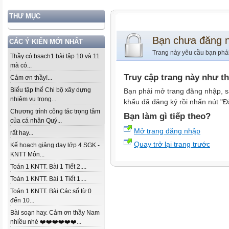
THƯ MỤC
Bạn chưa đăng 
CÁC Ý KIẾN MỚI NHẤT
Trang này yêu cầu bạn phả
Thầy có bsach1 bài tập 10 và 11
mà có...
Truy cập trang này như t
Cảm ơn thầy!...
Biểu tập thể Chi bộ xây dựng
Bạn phải mở trang đăng nhập, s
nhiệm vụ trọng...
khẩu đã đăng ký rồi nhấn nút "Đ
Chương trình công tác trọng tâm
Bạn làm gì tiếp theo?
của cá nhân Quý...
Mở trang đăng nhập
rất hay...
Quay trở lại trang trước
Kế hoạch giảng dạy lớp 4 SGK -
KNTT Môn...
Toán 1 KNTT. Bài 1 Tiết 2....
Toán 1 KNTT. Bài 1 Tiết 1....
Toán 1 KNTT. Bài Các số từ 0
đến 10...
Bài soạn hay. Cảm ơn thầy Nam
nhiều nhé ❤️❤️❤️❤️❤️❤️...