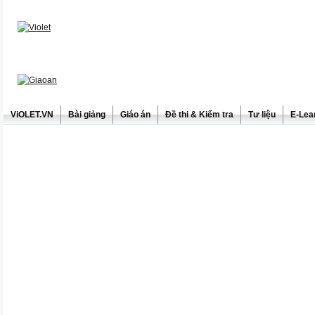
ViOLET.VN
Bài giảng
Giáo án
Đề thi & Kiểm tra
Tư liệu
E-Lea