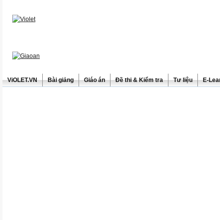
ViOLET.VN
Bài giảng
Giáo án
Đề thi & Kiểm tra
Tư liệu
E-Lea