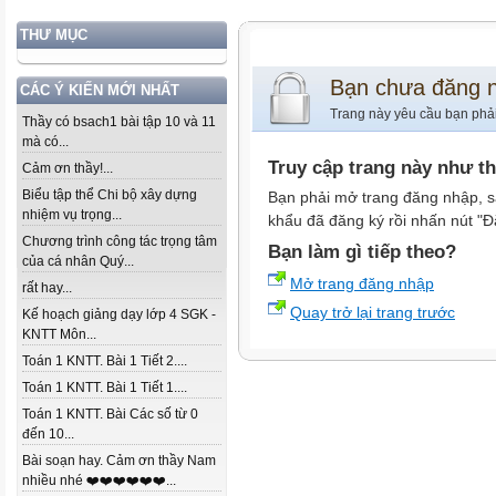
THƯ MỤC
Bạn chưa đăng 
CÁC Ý KIẾN MỚI NHẤT
Trang này yêu cầu bạn phả
Thầy có bsach1 bài tập 10 và 11
mà có...
Truy cập trang này như t
Cảm ơn thầy!...
Biểu tập thể Chi bộ xây dựng
Bạn phải mở trang đăng nhập, s
nhiệm vụ trọng...
khẩu đã đăng ký rồi nhấn nút "Đ
Chương trình công tác trọng tâm
Bạn làm gì tiếp theo?
của cá nhân Quý...
Mở trang đăng nhập
rất hay...
Quay trở lại trang trước
Kế hoạch giảng dạy lớp 4 SGK -
KNTT Môn...
Toán 1 KNTT. Bài 1 Tiết 2....
Toán 1 KNTT. Bài 1 Tiết 1....
Toán 1 KNTT. Bài Các số từ 0
đến 10...
Bài soạn hay. Cảm ơn thầy Nam
nhiều nhé ❤️❤️❤️❤️❤️❤️...