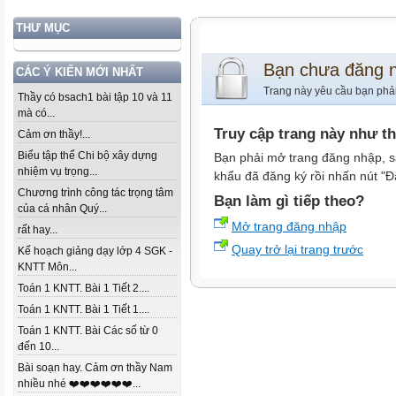
THƯ MỤC
Bạn chưa đăng 
CÁC Ý KIẾN MỚI NHẤT
Trang này yêu cầu bạn phả
Thầy có bsach1 bài tập 10 và 11
mà có...
Truy cập trang này như t
Cảm ơn thầy!...
Biểu tập thể Chi bộ xây dựng
Bạn phải mở trang đăng nhập, s
nhiệm vụ trọng...
khẩu đã đăng ký rồi nhấn nút "Đ
Chương trình công tác trọng tâm
Bạn làm gì tiếp theo?
của cá nhân Quý...
Mở trang đăng nhập
rất hay...
Quay trở lại trang trước
Kế hoạch giảng dạy lớp 4 SGK -
KNTT Môn...
Toán 1 KNTT. Bài 1 Tiết 2....
Toán 1 KNTT. Bài 1 Tiết 1....
Toán 1 KNTT. Bài Các số từ 0
đến 10...
Bài soạn hay. Cảm ơn thầy Nam
nhiều nhé ❤️❤️❤️❤️❤️❤️...