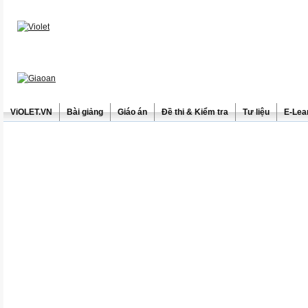
ViOLET.VN
Bài giảng
Giáo án
Đề thi & Kiểm tra
Tư liệu
E-Lea