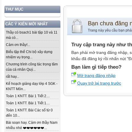
THƯ MỤC
Bạn chưa đăng 
CÁC Ý KIẾN MỚI NHẤT
Trang này yêu cầu bạn phả
Thầy có bsach1 bài tập 10 và 11
mà có...
Truy cập trang này như t
Cảm ơn thầy!...
Biểu tập thể Chi bộ xây dựng
Bạn phải mở trang đăng nhập, s
nhiệm vụ trọng...
khẩu đã đăng ký rồi nhấn nút "Đ
Chương trình công tác trọng tâm
Bạn làm gì tiếp theo?
của cá nhân Quý...
Mở trang đăng nhập
rất hay...
Quay trở lại trang trước
Kế hoạch giảng dạy lớp 4 SGK -
KNTT Môn...
Toán 1 KNTT. Bài 1 Tiết 2....
Toán 1 KNTT. Bài 1 Tiết 1....
Toán 1 KNTT. Bài Các số từ 0
đến 10...
Bài soạn hay. Cảm ơn thầy Nam
nhiều nhé ❤️❤️❤️❤️❤️❤️...