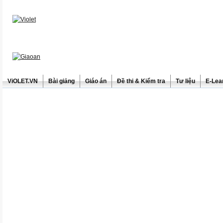
ViOLET.VN
Bài giảng
Giáo án
Đề thi & Kiểm tra
Tư liệu
E-Lea