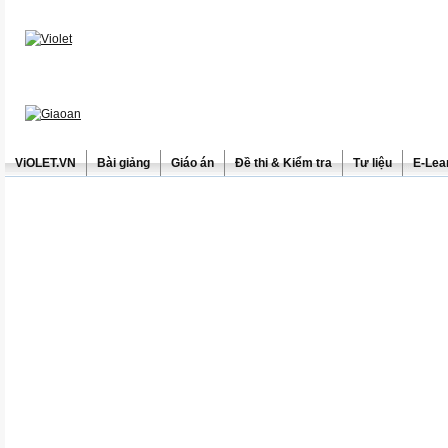
ViOLET.VN
Bài giảng
Giáo án
Đề thi & Kiểm tra
Tư liệu
E-Lea