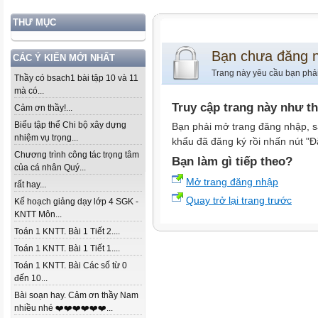
THƯ MỤC
Bạn chưa đăng 
CÁC Ý KIẾN MỚI NHẤT
Trang này yêu cầu bạn phả
Thầy có bsach1 bài tập 10 và 11
mà có...
Truy cập trang này như t
Cảm ơn thầy!...
Biểu tập thể Chi bộ xây dựng
Bạn phải mở trang đăng nhập, s
nhiệm vụ trọng...
khẩu đã đăng ký rồi nhấn nút "Đ
Chương trình công tác trọng tâm
Bạn làm gì tiếp theo?
của cá nhân Quý...
Mở trang đăng nhập
rất hay...
Quay trở lại trang trước
Kế hoạch giảng dạy lớp 4 SGK -
KNTT Môn...
Toán 1 KNTT. Bài 1 Tiết 2....
Toán 1 KNTT. Bài 1 Tiết 1....
Toán 1 KNTT. Bài Các số từ 0
đến 10...
Bài soạn hay. Cảm ơn thầy Nam
nhiều nhé ❤️❤️❤️❤️❤️❤️...