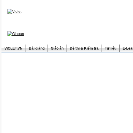
ViOLET.VN
Bài giảng
Giáo án
Đề thi & Kiểm tra
Tư liệu
E-Lea