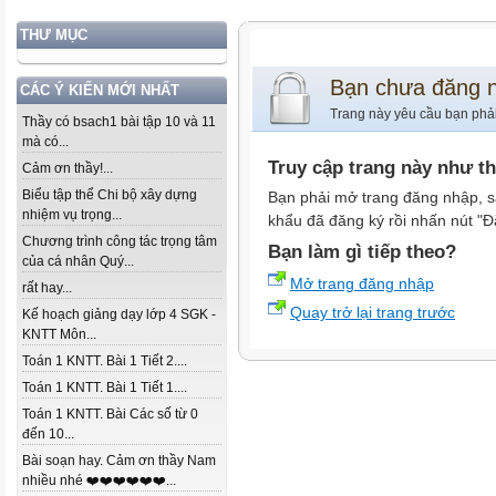
THƯ MỤC
Bạn chưa đăng 
CÁC Ý KIẾN MỚI NHẤT
Trang này yêu cầu bạn phả
Thầy có bsach1 bài tập 10 và 11
mà có...
Truy cập trang này như t
Cảm ơn thầy!...
Biểu tập thể Chi bộ xây dựng
Bạn phải mở trang đăng nhập, s
nhiệm vụ trọng...
khẩu đã đăng ký rồi nhấn nút "Đ
Chương trình công tác trọng tâm
Bạn làm gì tiếp theo?
của cá nhân Quý...
Mở trang đăng nhập
rất hay...
Quay trở lại trang trước
Kế hoạch giảng dạy lớp 4 SGK -
KNTT Môn...
Toán 1 KNTT. Bài 1 Tiết 2....
Toán 1 KNTT. Bài 1 Tiết 1....
Toán 1 KNTT. Bài Các số từ 0
đến 10...
Bài soạn hay. Cảm ơn thầy Nam
nhiều nhé ❤️❤️❤️❤️❤️❤️...