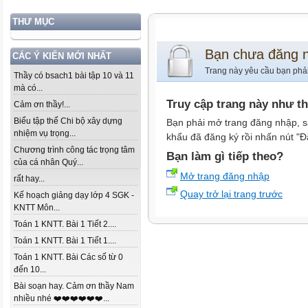
THƯ MỤC
Bạn chưa đăng 
CÁC Ý KIẾN MỚI NHẤT
Trang này yêu cầu bạn phả
Thầy có bsach1 bài tập 10 và 11
mà có...
Truy cập trang này như t
Cảm ơn thầy!...
Biểu tập thể Chi bộ xây dựng
Bạn phải mở trang đăng nhập, s
nhiệm vụ trọng...
khẩu đã đăng ký rồi nhấn nút "Đ
Chương trình công tác trọng tâm
Bạn làm gì tiếp theo?
của cá nhân Quý...
Mở trang đăng nhập
rất hay...
Quay trở lại trang trước
Kế hoạch giảng dạy lớp 4 SGK -
KNTT Môn...
Toán 1 KNTT. Bài 1 Tiết 2....
Toán 1 KNTT. Bài 1 Tiết 1....
Toán 1 KNTT. Bài Các số từ 0
đến 10...
Bài soạn hay. Cảm ơn thầy Nam
nhiều nhé ❤️❤️❤️❤️❤️❤️...