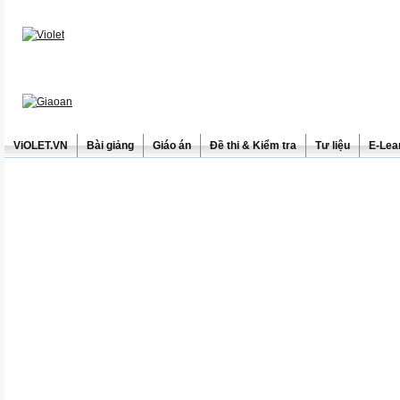
ViOLET.VN
Bài giảng
Giáo án
Đề thi & Kiểm tra
Tư liệu
E-Lea