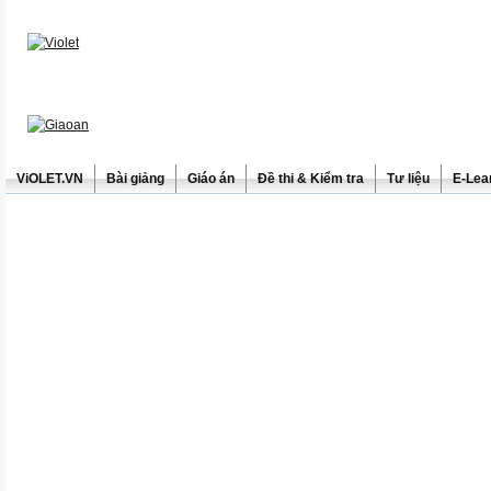
ViOLET.VN
Bài giảng
Giáo án
Đề thi & Kiểm tra
Tư liệu
E-Lea