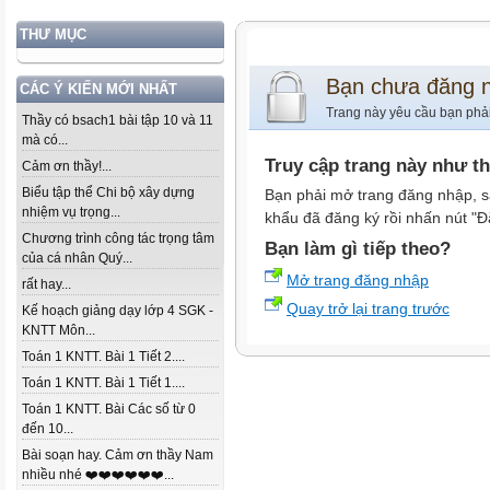
THƯ MỤC
Bạn chưa đăng 
CÁC Ý KIẾN MỚI NHẤT
Trang này yêu cầu bạn phả
Thầy có bsach1 bài tập 10 và 11
mà có...
Truy cập trang này như t
Cảm ơn thầy!...
Biểu tập thể Chi bộ xây dựng
Bạn phải mở trang đăng nhập, s
nhiệm vụ trọng...
khẩu đã đăng ký rồi nhấn nút "Đ
Chương trình công tác trọng tâm
Bạn làm gì tiếp theo?
của cá nhân Quý...
Mở trang đăng nhập
rất hay...
Quay trở lại trang trước
Kế hoạch giảng dạy lớp 4 SGK -
KNTT Môn...
Toán 1 KNTT. Bài 1 Tiết 2....
Toán 1 KNTT. Bài 1 Tiết 1....
Toán 1 KNTT. Bài Các số từ 0
đến 10...
Bài soạn hay. Cảm ơn thầy Nam
nhiều nhé ❤️❤️❤️❤️❤️❤️...