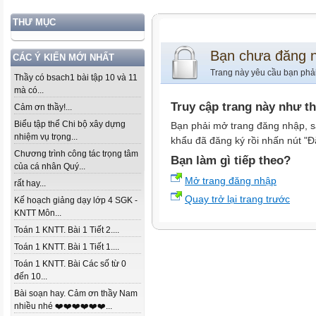
THƯ MỤC
Bạn chưa đăng 
CÁC Ý KIẾN MỚI NHẤT
Trang này yêu cầu bạn phả
Thầy có bsach1 bài tập 10 và 11
mà có...
Truy cập trang này như t
Cảm ơn thầy!...
Biểu tập thể Chi bộ xây dựng
Bạn phải mở trang đăng nhập, s
nhiệm vụ trọng...
khẩu đã đăng ký rồi nhấn nút "Đ
Chương trình công tác trọng tâm
Bạn làm gì tiếp theo?
của cá nhân Quý...
Mở trang đăng nhập
rất hay...
Quay trở lại trang trước
Kế hoạch giảng dạy lớp 4 SGK -
KNTT Môn...
Toán 1 KNTT. Bài 1 Tiết 2....
Toán 1 KNTT. Bài 1 Tiết 1....
Toán 1 KNTT. Bài Các số từ 0
đến 10...
Bài soạn hay. Cảm ơn thầy Nam
nhiều nhé ❤️❤️❤️❤️❤️❤️...