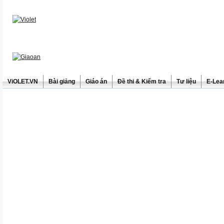
ViOLET.VN
Bài giảng
Giáo án
Đề thi & Kiểm tra
Tư liệu
E-Lea