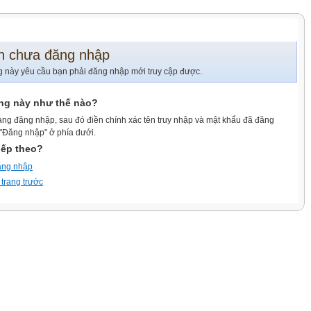
n chưa đăng nhập
g này yêu cầu bạn phải đăng nhập mới truy cập được.
ang này như thế nào?
ang đăng nhập, sau đó điền chính xác tên truy nhập và mật khẩu đã đăng
 "Đăng nhập" ở phía dưới.
iếp theo?
ăng nhập
 trang trước