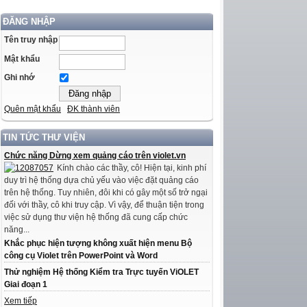
ĐĂNG NHẬP
Tên truy nhập
Mật khẩu
Ghi nhớ
Quên mật khẩu
ĐK thành viên
TIN TỨC THƯ VIỆN
Chức năng Dừng xem quảng cáo trên violet.vn
Kính chào các thầy, cô! Hiện tại, kinh phí
duy trì hệ thống dựa chủ yếu vào việc đặt quảng cáo
trên hệ thống. Tuy nhiên, đôi khi có gây một số trở ngại
đối với thầy, cô khi truy cập. Vì vậy, để thuận tiện trong
việc sử dụng thư viện hệ thống đã cung cấp chức
năng...
Khắc phục hiện tượng không xuất hiện menu Bộ
công cụ Violet trên PowerPoint và Word
Thử nghiệm Hệ thống Kiểm tra Trực tuyến ViOLET
Giai đoạn 1
Xem tiếp