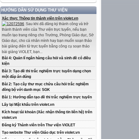
HƯỚNG DẪN SỬ DỤNG THƯ VIỆN
Xác thực Thông tin thành viên trên violet.vn
Sau khi đã đăng ký thành công và trở
thành thành viên của Thư viện trực tuyến, nếu bạn
muốn tạo trang riêng cho Trường, Phòng Giáo dục, Sở
Giáo dục, cho cá nhân mình hay bạn muốn soạn thảo
bài giảng điện tử trực tuyến bằng công cụ soạn thảo
bài giảng ViOLET, bạn...
Bài 4: Quản lí ngân hàng câu hỏi và sinh đề có điều
kiện
Bài 3: Tạo đề thi trắc nghiệm trực tuyến dạng chọn
một đáp án đúng
Bài 2: Tạo cây thư mục chứa câu hỏi trắc nghiệm
đồng bộ với danh mục SGK
Bài 1: Hướng dẫn tạo đề thi trắc nghiệm trực tuyến
Lấy lại Mật khẩu trên violet.vn
Kích hoạt tài khoản (Xác nhận thông tin liên hệ) trên
violet.vn
Đăng ký Thành viên trên Thư viện ViOLET
Tạo website Thư viện Giáo dục trên violet.vn