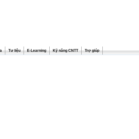
ra
Tư liệu
E-Learning
Kỹ năng CNTT
Trợ giúp