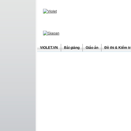
ViOLET.VN
Bài giảng
Giáo án
Đề thi & Kiểm t