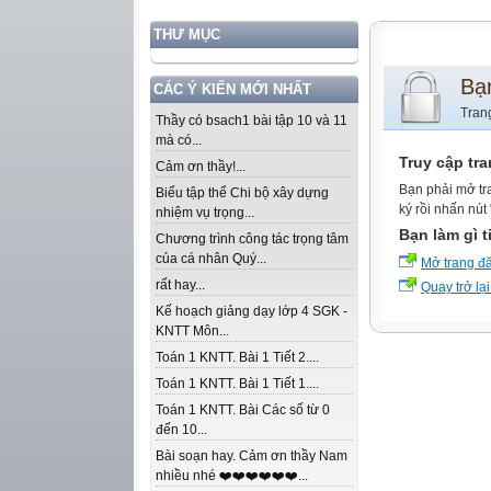
THƯ MỤC
Bạ
CÁC Ý KIẾN MỚI NHẤT
Tran
Thầy có bsach1 bài tập 10 và 11
mà có...
Truy cập tr
Cảm ơn thầy!...
Bạn phải mở tr
Biểu tập thể Chi bộ xây dựng
ký rồi nhấn nút
nhiệm vụ trọng...
Bạn làm gì t
Chương trình công tác trọng tâm
của cá nhân Quý...
Mở trang đ
rất hay...
Quay trở lại
Kế hoạch giảng dạy lớp 4 SGK -
KNTT Môn...
Toán 1 KNTT. Bài 1 Tiết 2....
Toán 1 KNTT. Bài 1 Tiết 1....
Toán 1 KNTT. Bài Các số từ 0
đến 10...
Bài soạn hay. Cảm ơn thầy Nam
nhiều nhé ❤️❤️❤️❤️❤️❤️...