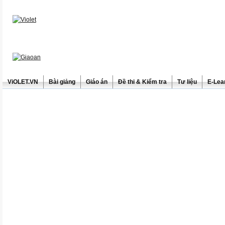
ViOLET.VN
Bài giảng
Giáo án
Đề thi & Kiểm tra
Tư liệu
E-Lea