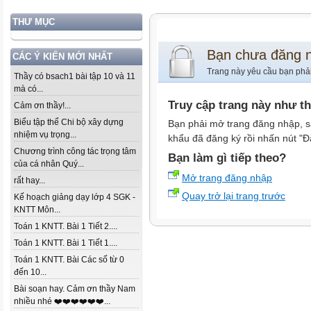
THƯ MỤC
Bạn chưa đăng 
CÁC Ý KIẾN MỚI NHẤT
Trang này yêu cầu bạn phả
Thầy có bsach1 bài tập 10 và 11
mà có...
Truy cập trang này như t
Cảm ơn thầy!...
Biểu tập thể Chi bộ xây dựng
Bạn phải mở trang đăng nhập, s
nhiệm vụ trọng...
khẩu đã đăng ký rồi nhấn nút "Đ
Chương trình công tác trọng tâm
Bạn làm gì tiếp theo?
của cá nhân Quý...
Mở trang đăng nhập
rất hay...
Quay trở lại trang trước
Kế hoạch giảng dạy lớp 4 SGK -
KNTT Môn...
Toán 1 KNTT. Bài 1 Tiết 2....
Toán 1 KNTT. Bài 1 Tiết 1....
Toán 1 KNTT. Bài Các số từ 0
đến 10...
Bài soạn hay. Cảm ơn thầy Nam
nhiều nhé ❤️❤️❤️❤️❤️❤️...