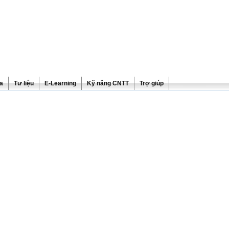
ra
Tư liệu
E-Learning
Kỹ năng CNTT
Trợ giúp