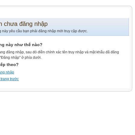
n chưa đăng nhập
g này yêu cầu bạn phải đăng nhập mới truy cập được.
ang này như thế nào?
ang đăng nhập, sau đó điền chính xác tên truy nhập và mật khẩu đã đăng
 "Đăng nhập" ở phía dưới.
iếp theo?
ăng nhập
 trang trước