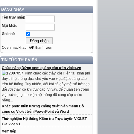
ĐĂNG NHẬP
Tên truy nhập
Mật khẩu
Ghi nhớ
Quên mật khẩu
ĐK thành viên
TIN TỨC THƯ VIỆN
Chức năng Dừng xem quảng cáo trên violet.vn
Kính chào các thầy, cô! Hiện tại, kinh phí
duy trì hệ thống dựa chủ yếu vào việc đặt quảng cáo
trên hệ thống. Tuy nhiên, đôi khi có gây một số trở ngại
đối với thầy, cô khi truy cập. Vì vậy, để thuận tiện trong
việc sử dụng thư viện hệ thống đã cung cấp chức
năng...
Khắc phục hiện tượng không xuất hiện menu Bộ
công cụ Violet trên PowerPoint và Word
Thử nghiệm Hệ thống Kiểm tra Trực tuyến ViOLET
Giai đoạn 1
Xem tiếp