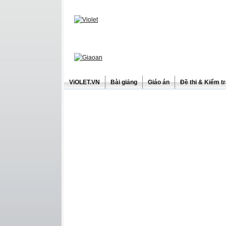
ViOLET.VN
Bài giảng
Giáo án
Đề thi & Kiểm t