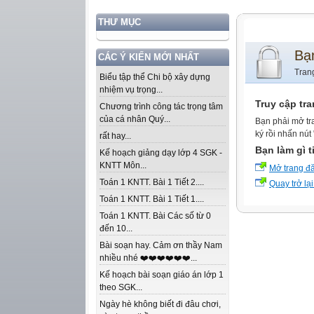
THƯ MỤC
Bạ
CÁC Ý KIẾN MỚI NHẤT
Tran
Biểu tập thể Chi bộ xây dựng
nhiệm vụ trọng...
Truy cập tr
Chương trình công tác trọng tâm
của cá nhân Quý...
Bạn phải mở tr
ký rồi nhấn nút
rất hay...
Bạn làm gì t
Kế hoạch giảng dạy lớp 4 SGK -
KNTT Môn...
Mở trang đ
Toán 1 KNTT. Bài 1 Tiết 2....
Quay trở lại
Toán 1 KNTT. Bài 1 Tiết 1....
Toán 1 KNTT. Bài Các số từ 0
đến 10...
Bài soạn hay. Cảm ơn thầy Nam
nhiều nhé ❤️❤️❤️❤️❤️❤️...
Kế hoạch bài soạn giáo án lớp 1
theo SGK...
Ngày hè không biết đi đâu chơi,