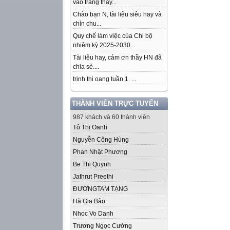
vào trang thầy...
Chào bạn N, tài liệu siêu hay và
chỉn chu...
Quy chế làm việc của Chi bộ
nhiệm kỳ 2025-2030...
Tài liệu hay, cảm ơn thầy HN đã
chia sẻ....
trinh thi oang tuần 1 ...
THÀNH VIÊN TRỰC TUYẾN
987 khách và 60 thành viên
Tô Thị Oanh
Nguyễn Công Hùng
Phan Nhật Phương
Be Thi Quynh
Jathrut Preethi
ĐƯƠNGTAM TẠNG
Hà Gia Bảo
Nhoc Vo Danh
Trương Ngọc Cường