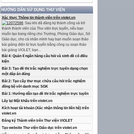
HƯỚNG DẪN SỬ DỤNG THƯ VIỆN
Xác thực Thông tin thành viên trên violet.vn
Sau khi đã đăng ký thành công và trở
thành thành viên của Thư viện trực tuyến, nếu bạn
muốn tạo trang riêng cho Trường, Phòng Giáo dục, Sở
Giáo dục, cho cá nhân mình hay bạn muốn soạn thảo
bài giảng điện tử trực tuyến bằng công cụ soạn thảo
bài giảng ViOLET, bạn...
Bài 4: Quản lí ngân hàng câu hỏi và sinh đề có điều
kiện
Bài 3: Tạo đề thi trắc nghiệm trực tuyến dạng chọn
một đáp án đúng
Bài 2: Tạo cây thư mục chứa câu hỏi trắc nghiệm
đồng bộ với danh mục SGK
Bài 1: Hướng dẫn tạo đề thi trắc nghiệm trực tuyến
Lấy lại Mật khẩu trên violet.vn
Kích hoạt tài khoản (Xác nhận thông tin liên hệ) trên
violet.vn
Đăng ký Thành viên trên Thư viện ViOLET
Tạo website Thư viện Giáo dục trên violet.vn