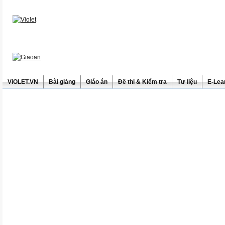
ViOLET.VN
Bài giảng
Giáo án
Đề thi & Kiểm tra
Tư liệu
E-Lea