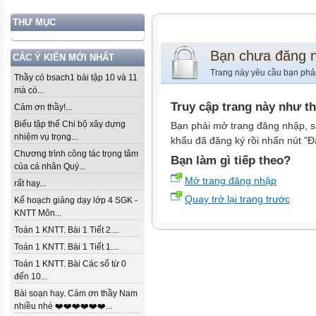
THƯ MỤC
Bạn chưa đăng 
CÁC Ý KIẾN MỚI NHẤT
Trang này yêu cầu bạn phả
Thầy có bsach1 bài tập 10 và 11
mà có...
Truy cập trang này như t
Cảm ơn thầy!...
Biểu tập thể Chi bộ xây dựng
Bạn phải mở trang đăng nhập, s
nhiệm vụ trọng...
khẩu đã đăng ký rồi nhấn nút "Đ
Chương trình công tác trọng tâm
Bạn làm gì tiếp theo?
của cá nhân Quý...
Mở trang đăng nhập
rất hay...
Quay trở lại trang trước
Kế hoạch giảng dạy lớp 4 SGK -
KNTT Môn...
Toán 1 KNTT. Bài 1 Tiết 2....
Toán 1 KNTT. Bài 1 Tiết 1....
Toán 1 KNTT. Bài Các số từ 0
đến 10...
Bài soạn hay. Cảm ơn thầy Nam
nhiều nhé ❤️❤️❤️❤️❤️❤️...