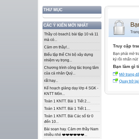
THƯ MỤC
Bạ
CÁC Ý KIẾN MỚI NHẤT
Tran
Thầy có bsach1 bài tập 10 và 11
mà có...
Truy cập tr
Cảm ơn thầy!...
Bạn phải mở tr
Biểu tập thể Chi bộ xây dựng
ký rồi nhấn nút
nhiệm vụ trọng...
Bạn làm gì t
Chương trình công tác trọng tâm
của cá nhân Quý...
Mở trang đ
rất hay...
Quay trở lại
Kế hoạch giảng dạy lớp 4 SGK -
KNTT Môn...
Toán 1 KNTT. Bài 1 Tiết 2....
Toán 1 KNTT. Bài 1 Tiết 1....
Toán 1 KNTT. Bài Các số từ 0
đến 10...
Bài soạn hay. Cảm ơn thầy Nam
nhiều nhé ❤️❤️❤️❤️❤️❤️...