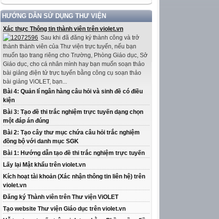
HƯỚNG DẪN SỬ DỤNG THƯ VIỆN
Xác thực Thông tin thành viên trên violet.vn
Sau khi đã đăng ký thành công và trở
thành thành viên của Thư viện trực tuyến, nếu bạn
muốn tạo trang riêng cho Trường, Phòng Giáo dục, Sở
Giáo dục, cho cá nhân mình hay bạn muốn soạn thảo
bài giảng điện tử trực tuyến bằng công cụ soạn thảo
bài giảng ViOLET, bạn...
Bài 4: Quản lí ngân hàng câu hỏi và sinh đề có điều
kiện
Bài 3: Tạo đề thi trắc nghiệm trực tuyến dạng chọn
một đáp án đúng
Bài 2: Tạo cây thư mục chứa câu hỏi trắc nghiệm
đồng bộ với danh mục SGK
Bài 1: Hướng dẫn tạo đề thi trắc nghiệm trực tuyến
Lấy lại Mật khẩu trên violet.vn
Kích hoạt tài khoản (Xác nhận thông tin liên hệ) trên
violet.vn
Đăng ký Thành viên trên Thư viện ViOLET
Tạo website Thư viện Giáo dục trên violet.vn