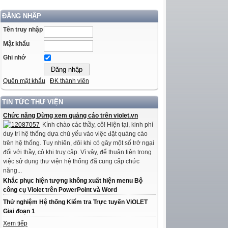
ĐĂNG NHẬP
Tên truy nhập
Mật khẩu
Ghi nhớ
Quên mật khẩu
ĐK thành viên
TIN TỨC THƯ VIỆN
Chức năng Dừng xem quảng cáo trên violet.vn
Kính chào các thầy, cô! Hiện tại, kinh phí
duy trì hệ thống dựa chủ yếu vào việc đặt quảng cáo
trên hệ thống. Tuy nhiên, đôi khi có gây một số trở ngại
đối với thầy, cô khi truy cập. Vì vậy, để thuận tiện trong
việc sử dụng thư viện hệ thống đã cung cấp chức
năng...
Khắc phục hiện tượng không xuất hiện menu Bộ
công cụ Violet trên PowerPoint và Word
Thử nghiệm Hệ thống Kiểm tra Trực tuyến ViOLET
Giai đoạn 1
Xem tiếp