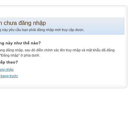
n chưa đăng nhập
g này yêu cầu bạn phải đăng nhập mới truy cập được.
ang này như thế nào?
ang đăng nhập, sau đó điền chính xác tên truy nhập và mật khẩu đã đăng
 "Đăng nhập" ở phía dưới.
iếp theo?
ăng nhập
 trang trước