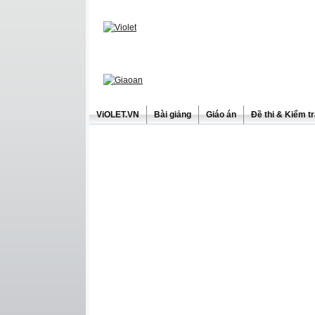
ViOLET.VN
Bài giảng
Giáo án
Đề thi & Kiểm t