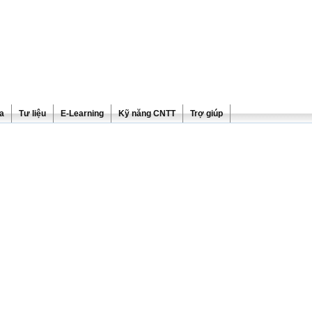
ra
Tư liệu
E-Learning
Kỹ năng CNTT
Trợ giúp